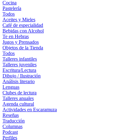
Cocina
Pastelería
Todos
Aceites y Mieles
Café de especialidad
Bebidas con Alcohol
Te en Hebras
Jugos y Prensados
Objetos de la Tienda
Todos
Talleres infantiles
Talleres juveniles
Escritura/Lectura
Dibujo / Ilustración
Análisis literario
Lenguas
Clubes de lectura
Talleres anuales
Agenda cultural
Actividades en Escaramuza
Reseñas
Traducción
Columnas
Podcast
Perfiles