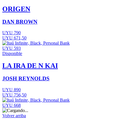
ORIGEN
DAN BROWN
UYU 790
UYU 671,50
UYU 593
Disponible
LA IRA DE N KAI
JOSH REYNOLDS
UYU 890
UYU 756,50
UYU 668
Volver arriba