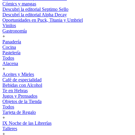
Cómics y mangas
Descubri la editorial Septimo Sello
Descubrí la editorial Alpha Decay
Oportunidades en Puck, Titania y Umbriel
Vinilos
Gastronomía
+
Panadería
Cocina
Pastelería
Todos
Alacena
+
Aceites y Mieles
Café de especialidad
Bebidas con Alcohol
Te en Hebras
Jugos y Prensados
Objetos de la Tienda
Todos
Tarjeta de Regalo
+
IX Noche de las Librerías
Talleres
+