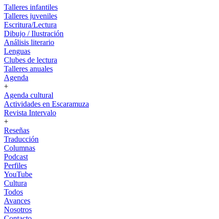
Talleres infantiles
Talleres juveniles
Escritura/Lectura
Dibujo / Ilustración
Análisis literario
Lenguas
Clubes de lectura
Talleres anuales
Agenda
+
Agenda cultural
Actividades en Escaramuza
Revista Intervalo
+
Reseñas
Traducción
Columnas
Podcast
Perfiles
YouTube
Cultura
Todos
Avances
Nosotros
Contacto