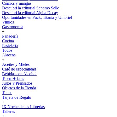
Cómics y mangas
Descubri la editorial Septimo Sello
Descubrí la editorial Alpha Decay
Oportunidades en Puck, Titania y Umbriel
Vinilos
Gastronomía
+
Panadería
Cocina
Pastelería
Todos
Alacena
+
Aceites y Mieles
Café de especialidad
Bebidas con Alcohol
Te en Hebras
Jugos y Prensados
Objetos de la Tienda
Todos
Tarjeta de Regalo
+
IX Noche de las Librerías
Talleres
+