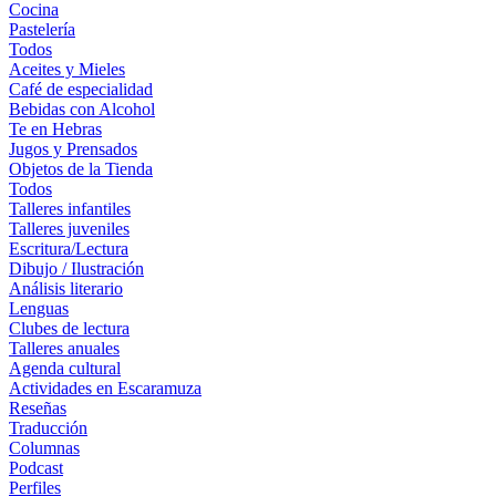
Cocina
Pastelería
Todos
Aceites y Mieles
Café de especialidad
Bebidas con Alcohol
Te en Hebras
Jugos y Prensados
Objetos de la Tienda
Todos
Talleres infantiles
Talleres juveniles
Escritura/Lectura
Dibujo / Ilustración
Análisis literario
Lenguas
Clubes de lectura
Talleres anuales
Agenda cultural
Actividades en Escaramuza
Reseñas
Traducción
Columnas
Podcast
Perfiles