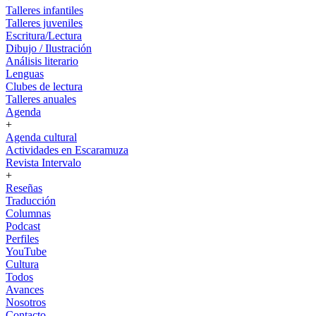
Talleres infantiles
Talleres juveniles
Escritura/Lectura
Dibujo / Ilustración
Análisis literario
Lenguas
Clubes de lectura
Talleres anuales
Agenda
+
Agenda cultural
Actividades en Escaramuza
Revista Intervalo
+
Reseñas
Traducción
Columnas
Podcast
Perfiles
YouTube
Cultura
Todos
Avances
Nosotros
Contacto