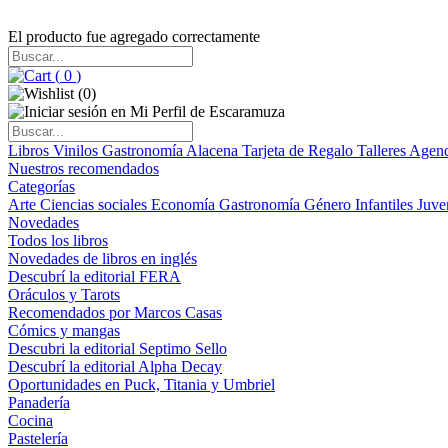
El producto fue agregado correctamente
(
0
)
(
0
)
Libros
Vinilos
Gastronomía
Alacena
Tarjeta de Regalo
Talleres
Agen
Nuestros recomendados
Categorías
Arte
Ciencias sociales
Economía
Gastronomía
Género
Infantiles
Juve
Novedades
Todos los libros
Novedades de libros en inglés
Descubrí la editorial FERA
Oráculos y Tarots
Recomendados por Marcos Casas
Cómics y mangas
Descubri la editorial Septimo Sello
Descubrí la editorial Alpha Decay
Oportunidades en Puck, Titania y Umbriel
Panadería
Cocina
Pastelería