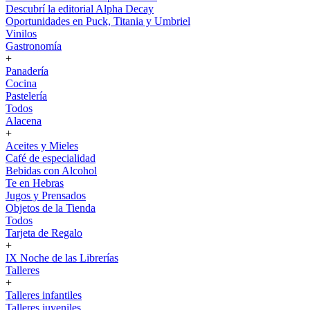
Descubrí la editorial Alpha Decay
Oportunidades en Puck, Titania y Umbriel
Vinilos
Gastronomía
+
Panadería
Cocina
Pastelería
Todos
Alacena
+
Aceites y Mieles
Café de especialidad
Bebidas con Alcohol
Te en Hebras
Jugos y Prensados
Objetos de la Tienda
Todos
Tarjeta de Regalo
+
IX Noche de las Librerías
Talleres
+
Talleres infantiles
Talleres juveniles