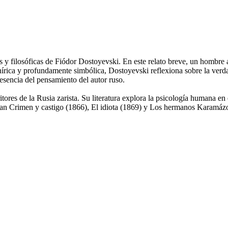
y filosóficas de Fiódor Dostoyevski. En este relato breve, un hombre a
írica y profundamente simbólica, Dostoyevski reflexiona sobre la verdad
esencia del pensamiento del autor ruso.
res de la Rusia zarista. Su literatura explora la psicología humana en e
tan Crimen y castigo (1866), El idiota (1869) y Los hermanos Karamáz