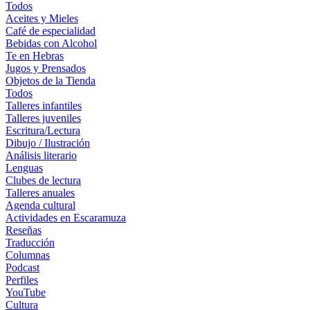
Todos
Aceites y Mieles
Café de especialidad
Bebidas con Alcohol
Te en Hebras
Jugos y Prensados
Objetos de la Tienda
Todos
Talleres infantiles
Talleres juveniles
Escritura/Lectura
Dibujo / Ilustración
Análisis literario
Lenguas
Clubes de lectura
Talleres anuales
Agenda cultural
Actividades en Escaramuza
Reseñas
Traducción
Columnas
Podcast
Perfiles
YouTube
Cultura