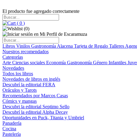
El producto fue agregado correctamente
(
0
)
(
0
)
Libros
Vinilos
Gastronomía
Alacena
Tarjeta de Regalo
Talleres
Agen
Nuestros recomendados
Categorías
Arte
Ciencias sociales
Economía
Gastronomía
Género
Infantiles
Juve
Novedades
Todos los libros
Novedades de libros en inglés
Descubrí la editorial FERA
Oráculos y Tarots
Recomendados por Marcos Casas
Cómics y mangas
Descubri la editorial Septimo Sello
Descubrí la editorial Alpha Decay
Oportunidades en Puck, Titania y Umbriel
Panadería
Cocina
Pastelería