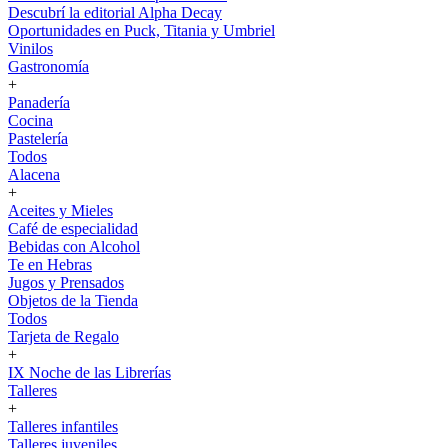
Descubrí la editorial Alpha Decay
Oportunidades en Puck, Titania y Umbriel
Vinilos
Gastronomía
+
Panadería
Cocina
Pastelería
Todos
Alacena
+
Aceites y Mieles
Café de especialidad
Bebidas con Alcohol
Te en Hebras
Jugos y Prensados
Objetos de la Tienda
Todos
Tarjeta de Regalo
+
IX Noche de las Librerías
Talleres
+
Talleres infantiles
Talleres juveniles