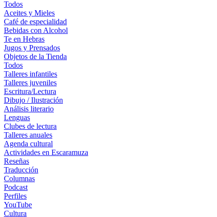
Todos
Aceites y Mieles
Café de especialidad
Bebidas con Alcohol
Te en Hebras
Jugos y Prensados
Objetos de la Tienda
Todos
Talleres infantiles
Talleres juveniles
Escritura/Lectura
Dibujo / Ilustración
Análisis literario
Lenguas
Clubes de lectura
Talleres anuales
Agenda cultural
Actividades en Escaramuza
Reseñas
Traducción
Columnas
Podcast
Perfiles
YouTube
Cultura