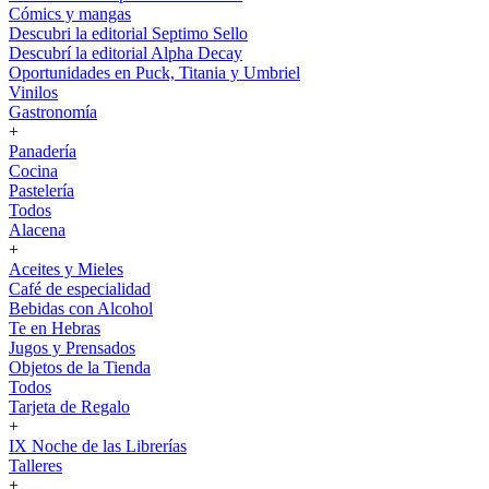
Cómics y mangas
Descubri la editorial Septimo Sello
Descubrí la editorial Alpha Decay
Oportunidades en Puck, Titania y Umbriel
Vinilos
Gastronomía
+
Panadería
Cocina
Pastelería
Todos
Alacena
+
Aceites y Mieles
Café de especialidad
Bebidas con Alcohol
Te en Hebras
Jugos y Prensados
Objetos de la Tienda
Todos
Tarjeta de Regalo
+
IX Noche de las Librerías
Talleres
+