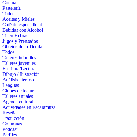
Cocina
Pastelería
Todos
Aceites y Mieles
Café de especialidad
Bebidas con Alcohol
Te en Hebras
Jugos y Prensados
Objetos de la Tienda
Todos
Talleres infantiles
Talleres juveniles
Escritura/Lectura
Dibujo / Ilustración
Análisis literario
Lenguas
Clubes de lectura
Talleres anuales
Agenda cultural
Actividades en Escaramuza
Reseñas
Traducción
Columnas
Podcast
Perfiles