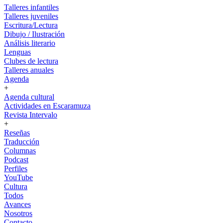
Talleres infantiles
Talleres juveniles
Escritura/Lectura
Dibujo / Ilustración
Análisis literario
Lenguas
Clubes de lectura
Talleres anuales
Agenda
+
Agenda cultural
Actividades en Escaramuza
Revista Intervalo
+
Reseñas
Traducción
Columnas
Podcast
Perfiles
YouTube
Cultura
Todos
Avances
Nosotros
Contacto