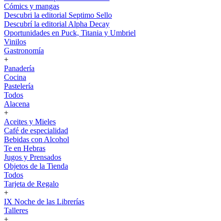
Cómics y mangas
Descubri la editorial Septimo Sello
Descubrí la editorial Alpha Decay
Oportunidades en Puck, Titania y Umbriel
Vinilos
Gastronomía
+
Panadería
Cocina
Pastelería
Todos
Alacena
+
Aceites y Mieles
Café de especialidad
Bebidas con Alcohol
Te en Hebras
Jugos y Prensados
Objetos de la Tienda
Todos
Tarjeta de Regalo
+
IX Noche de las Librerías
Talleres
+