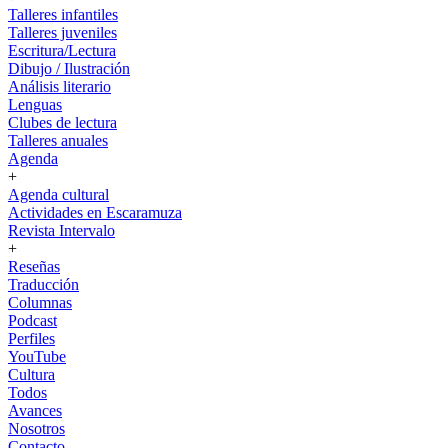
Talleres infantiles
Talleres juveniles
Escritura/Lectura
Dibujo / Ilustración
Análisis literario
Lenguas
Clubes de lectura
Talleres anuales
Agenda
+
Agenda cultural
Actividades en Escaramuza
Revista Intervalo
+
Reseñas
Traducción
Columnas
Podcast
Perfiles
YouTube
Cultura
Todos
Avances
Nosotros
Contacto