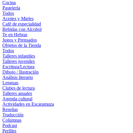
Cocina
Pastelería
Todos
Aceites y Mieles
Café de especialidad
Bebidas con Alcohol
Te en Hebras
Jugos y Prensados
Objetos de la Tienda
Todos
Talleres infantiles
Talleres juveniles
Escritura/Lectura
Dibujo / Ilustración
Análisis literario
Lenguas
Clubes de lectura
Talleres anuales
Agenda cultural
Actividades en Escaramuza
Reseñas
Traducción
Columnas
Podcast
Perfiles