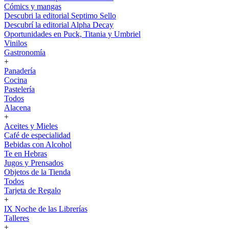
Cómics y mangas
Descubri la editorial Septimo Sello
Descubrí la editorial Alpha Decay
Oportunidades en Puck, Titania y Umbriel
Vinilos
Gastronomía
+
Panadería
Cocina
Pastelería
Todos
Alacena
+
Aceites y Mieles
Café de especialidad
Bebidas con Alcohol
Te en Hebras
Jugos y Prensados
Objetos de la Tienda
Todos
Tarjeta de Regalo
+
IX Noche de las Librerías
Talleres
+