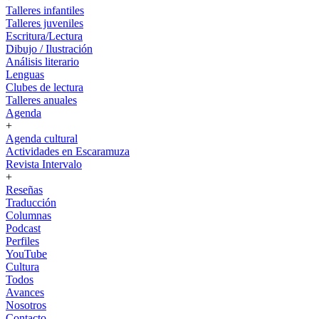
Talleres infantiles
Talleres juveniles
Escritura/Lectura
Dibujo / Ilustración
Análisis literario
Lenguas
Clubes de lectura
Talleres anuales
Agenda
+
Agenda cultural
Actividades en Escaramuza
Revista Intervalo
+
Reseñas
Traducción
Columnas
Podcast
Perfiles
YouTube
Cultura
Todos
Avances
Nosotros
Contacto