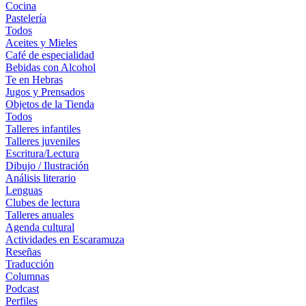
Cocina
Pastelería
Todos
Aceites y Mieles
Café de especialidad
Bebidas con Alcohol
Te en Hebras
Jugos y Prensados
Objetos de la Tienda
Todos
Talleres infantiles
Talleres juveniles
Escritura/Lectura
Dibujo / Ilustración
Análisis literario
Lenguas
Clubes de lectura
Talleres anuales
Agenda cultural
Actividades en Escaramuza
Reseñas
Traducción
Columnas
Podcast
Perfiles