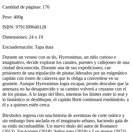
Cantidad de páginas:
176
Peso:
400g
ISBN:
9791399040128
Dimensiones:
24 x 19
Encuadernación:
Tapa dura
Durante un verano con su tío, Hyeronimus, un niño curioso e
imaginativo, decide explorar los canales, puentes y callejones de una
ciudad desconocida. Durante una de sus expediciones, cae
prisionero de una tripulación de piratas liderados por un enigmático
capitán con rostro de calavera que lo obliga a convertirse en su
grumete. Aunque Hyeronimus logra escapar, pronto descubre que la
amenaza no ha desaparecido y su camino volverá a cruzarse con el
de los piratas. A lo largo del libro, mientras los límites entre lo real y
lo fantástico se desdibujan, el capitán Brett continuará rondándolo, a
él y a quienes estén cerca.
Blexbolex regresa con una historia de aventuras de corte onírico y
sin embargo bien anclada en el imaginario urbano, haciendo gala de
su estilo inconfundible. Un nuevo título del autor de Romance
(2013), Vacaciones (2018), Señor gato (2019) y Los magos (2023),