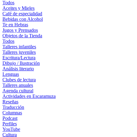
Todos
Aceites y Mieles
Café de especialidad
Bebidas con Alcohol
Te en Hebras
Jugos y Prensados
Objetos de la Tienda
Todos
Talleres infantiles
Talleres juveniles
Escritura/Lectura
Dibujo / Ilustración
Análisis literario
Lenguas
Clubes de lectura
Talleres anuales
Agenda cultural
Actividades en Escaramuza
Reseñas
Traducción
Columnas
Podcast
Perfiles
YouTube
Cultura