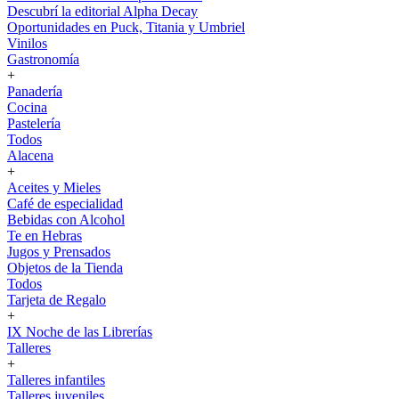
Descubrí la editorial Alpha Decay
Oportunidades en Puck, Titania y Umbriel
Vinilos
Gastronomía
+
Panadería
Cocina
Pastelería
Todos
Alacena
+
Aceites y Mieles
Café de especialidad
Bebidas con Alcohol
Te en Hebras
Jugos y Prensados
Objetos de la Tienda
Todos
Tarjeta de Regalo
+
IX Noche de las Librerías
Talleres
+
Talleres infantiles
Talleres juveniles