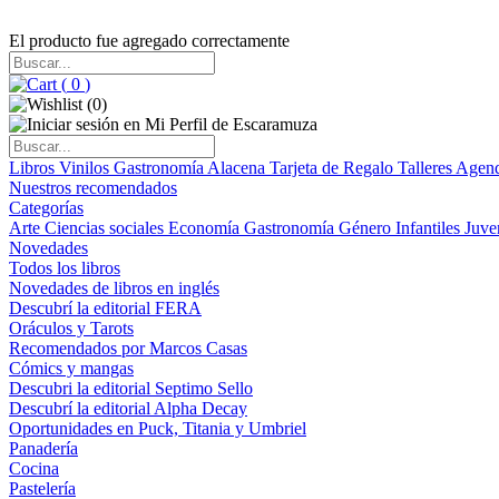
El producto fue agregado correctamente
(
0
)
(
0
)
Libros
Vinilos
Gastronomía
Alacena
Tarjeta de Regalo
Talleres
Agen
Nuestros recomendados
Categorías
Arte
Ciencias sociales
Economía
Gastronomía
Género
Infantiles
Juve
Novedades
Todos los libros
Novedades de libros en inglés
Descubrí la editorial FERA
Oráculos y Tarots
Recomendados por Marcos Casas
Cómics y mangas
Descubri la editorial Septimo Sello
Descubrí la editorial Alpha Decay
Oportunidades en Puck, Titania y Umbriel
Panadería
Cocina
Pastelería