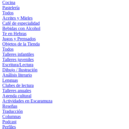
Cocina
Pastelería
Todos
Aceites y Mieles
Café de especialidad
Bebidas con Alcohol
Te en Hebras
Jugos y Prensados
Objetos de la Tienda
Todos
Talleres infantiles
Talleres juveniles
Escritura/Lectura
Dibujo / Ilustración
Análisis literario
Lenguas
Clubes de lectura
Talleres anuales
Agenda cultural
Actividades en Escaramuza
Reseñas
Traducción
Columnas
Podcast
Perfiles