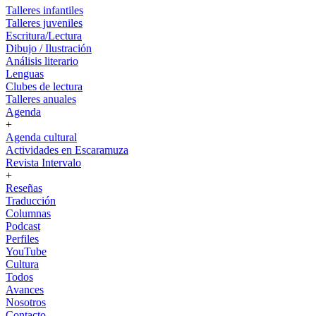
Talleres infantiles
Talleres juveniles
Escritura/Lectura
Dibujo / Ilustración
Análisis literario
Lenguas
Clubes de lectura
Talleres anuales
Agenda
+
Agenda cultural
Actividades en Escaramuza
Revista Intervalo
+
Reseñas
Traducción
Columnas
Podcast
Perfiles
YouTube
Cultura
Todos
Avances
Nosotros
Contacto