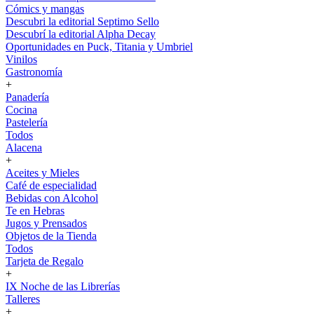
Cómics y mangas
Descubri la editorial Septimo Sello
Descubrí la editorial Alpha Decay
Oportunidades en Puck, Titania y Umbriel
Vinilos
Gastronomía
+
Panadería
Cocina
Pastelería
Todos
Alacena
+
Aceites y Mieles
Café de especialidad
Bebidas con Alcohol
Te en Hebras
Jugos y Prensados
Objetos de la Tienda
Todos
Tarjeta de Regalo
+
IX Noche de las Librerías
Talleres
+