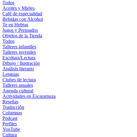
Todos
Aceites y Mieles
Café de especialidad
Bebidas con Alcohol
Te en Hebras
Jugos y Prensados
Objetos de la Tienda
Todos
Talleres infantiles
Talleres juveniles
Escritura/Lectura
Dibujo / Ilustración
Análisis literario
Lenguas
Clubes de lectura
Talleres anuales
Agenda cultural
Actividades en Escaramuza
Reseñas
Traducción
Columnas
Podcast
Perfiles
YouTube
Cultura