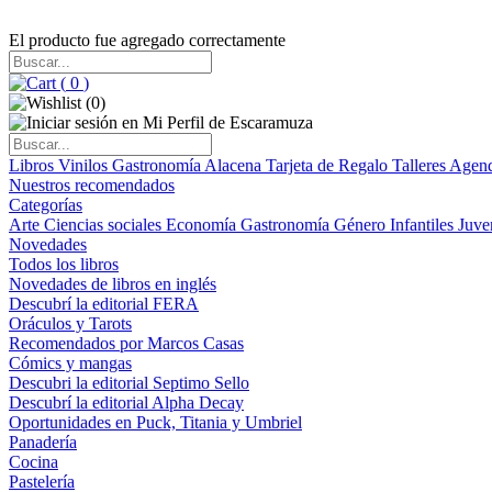
El producto fue agregado correctamente
(
0
)
(
0
)
Libros
Vinilos
Gastronomía
Alacena
Tarjeta de Regalo
Talleres
Agen
Nuestros recomendados
Categorías
Arte
Ciencias sociales
Economía
Gastronomía
Género
Infantiles
Juve
Novedades
Todos los libros
Novedades de libros en inglés
Descubrí la editorial FERA
Oráculos y Tarots
Recomendados por Marcos Casas
Cómics y mangas
Descubri la editorial Septimo Sello
Descubrí la editorial Alpha Decay
Oportunidades en Puck, Titania y Umbriel
Panadería
Cocina
Pastelería