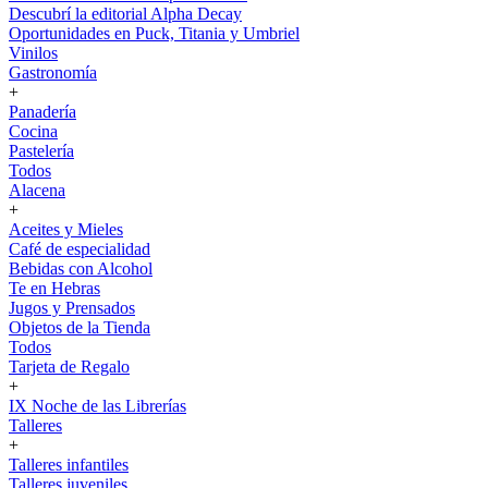
Descubrí la editorial Alpha Decay
Oportunidades en Puck, Titania y Umbriel
Vinilos
Gastronomía
+
Panadería
Cocina
Pastelería
Todos
Alacena
+
Aceites y Mieles
Café de especialidad
Bebidas con Alcohol
Te en Hebras
Jugos y Prensados
Objetos de la Tienda
Todos
Tarjeta de Regalo
+
IX Noche de las Librerías
Talleres
+
Talleres infantiles
Talleres juveniles