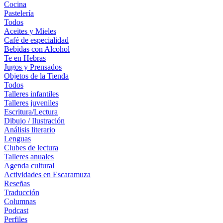
Cocina
Pastelería
Todos
Aceites y Mieles
Café de especialidad
Bebidas con Alcohol
Te en Hebras
Jugos y Prensados
Objetos de la Tienda
Todos
Talleres infantiles
Talleres juveniles
Escritura/Lectura
Dibujo / Ilustración
Análisis literario
Lenguas
Clubes de lectura
Talleres anuales
Agenda cultural
Actividades en Escaramuza
Reseñas
Traducción
Columnas
Podcast
Perfiles