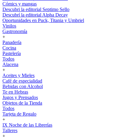
Cómics y mangas
Descubri la editorial Septimo Sello
Descubrí la editorial Alpha Decay
Oportunidades en Puck, Titania y Umbriel
Vinilos
Gastronomía
+
Panadería
Cocina
Pastelería
Todos
Alacena
+
Aceites y Mieles
Café de especialidad
Bebidas con Alcohol
Te en Hebras
Jugos y Prensados
Objetos de la Tienda
Todos
Tarjeta de Regalo
+
IX Noche de las Librerías
Talleres
+