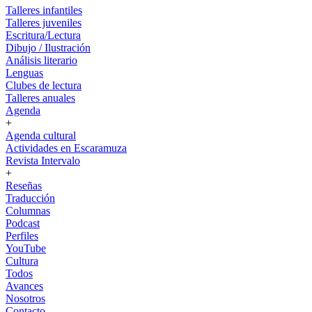
Talleres infantiles
Talleres juveniles
Escritura/Lectura
Dibujo / Ilustración
Análisis literario
Lenguas
Clubes de lectura
Talleres anuales
Agenda
+
Agenda cultural
Actividades en Escaramuza
Revista Intervalo
+
Reseñas
Traducción
Columnas
Podcast
Perfiles
YouTube
Cultura
Todos
Avances
Nosotros
Contacto