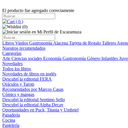
El producto fue agregado correctamente
(
0
)
(
0
)
Libros
Vinilos
Gastronomía
Alacena
Tarjeta de Regalo
Talleres
Agen
Nuestros recomendados
Categorías
Arte
Ciencias sociales
Economía
Gastronomía
Género
Infantiles
Juve
Novedades
Todos los libros
Novedades de libros en inglés
Descubrí la editorial FERA
Oráculos y Tarots
Recomendados por Marcos Casas
Cómics y mangas
Descubri la editorial Septimo Sello
Descubrí la editorial Alpha Decay
Oportunidades en Puck, Titania y Umbriel
Panadería
Cocina
Pastelería