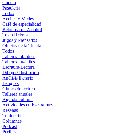
Cocina
Pastelería
Todos
Aceites y Mieles
Café de especialidad
Bebidas con Alcohol
Te en Hebras
Jugos y Prensados
Objetos de la Tienda
Todos
Talleres infantiles
Talleres juveniles
Escritura/Lectura
Dibujo / Ilustración
Análisis literario
Lenguas
Clubes de lectura
Talleres anuales
Agenda cultural
Actividades en Escaramuza
Reseñas
Traducción
Columnas
Podcast
Perfiles