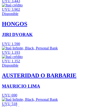
UYU 3.443
UYU 3.902
Disponible
HONGOS
JIRI DVORAK
UYU 1.590
UYU 1.193
UYU 1.352
Disponible
AUSTERIDAD O BARBARIE
MAURICIO LIMA
UYU 690
UYU 518