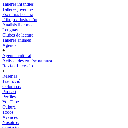
Talleres infantiles
Talleres juveniles
Escritura/Lectura
Dibujo / Ilustración
Análisis literario
Lenguas
Clubes de lectura
Talleres anuales
Agenda
+
Agenda cultural
Actividades en Escaramuza
Revista Intervalo
+
Reseñas
Traducción
Columnas
Podcast
Perfiles
YouTube
Cultura
Todos
Avances
Nosotros
Contacto