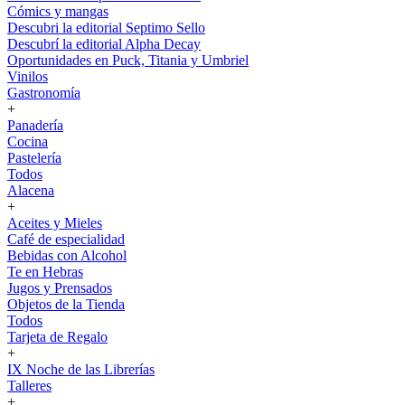
Cómics y mangas
Descubri la editorial Septimo Sello
Descubrí la editorial Alpha Decay
Oportunidades en Puck, Titania y Umbriel
Vinilos
Gastronomía
+
Panadería
Cocina
Pastelería
Todos
Alacena
+
Aceites y Mieles
Café de especialidad
Bebidas con Alcohol
Te en Hebras
Jugos y Prensados
Objetos de la Tienda
Todos
Tarjeta de Regalo
+
IX Noche de las Librerías
Talleres
+