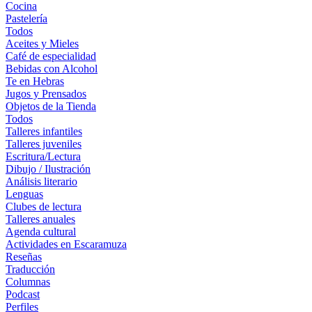
Cocina
Pastelería
Todos
Aceites y Mieles
Café de especialidad
Bebidas con Alcohol
Te en Hebras
Jugos y Prensados
Objetos de la Tienda
Todos
Talleres infantiles
Talleres juveniles
Escritura/Lectura
Dibujo / Ilustración
Análisis literario
Lenguas
Clubes de lectura
Talleres anuales
Agenda cultural
Actividades en Escaramuza
Reseñas
Traducción
Columnas
Podcast
Perfiles