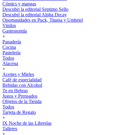
Cómics y mangas
Descubri la editorial Septimo Sello
Descubrí la editorial Alpha Decay
Oportunidades en Puck, Titania y Umbriel
Vinilos
Gastronomía
+
Panadería
Cocina
Pastelería
Todos
Alacena
+
Aceites y Mieles
Café de especialidad
Bebidas con Alcohol
Te en Hebras
Jugos y Prensados
Objetos de la Tienda
Todos
Tarjeta de Regalo
+
IX Noche de las Librerías
Talleres
+