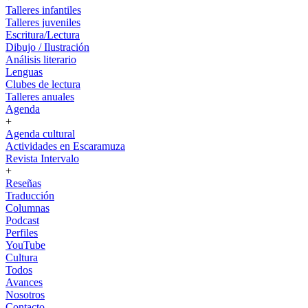
Talleres infantiles
Talleres juveniles
Escritura/Lectura
Dibujo / Ilustración
Análisis literario
Lenguas
Clubes de lectura
Talleres anuales
Agenda
+
Agenda cultural
Actividades en Escaramuza
Revista Intervalo
+
Reseñas
Traducción
Columnas
Podcast
Perfiles
YouTube
Cultura
Todos
Avances
Nosotros
Contacto