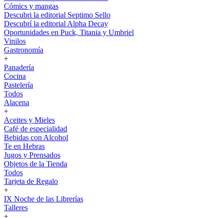
Cómics y mangas
Descubri la editorial Septimo Sello
Descubrí la editorial Alpha Decay
Oportunidades en Puck, Titania y Umbriel
Vinilos
Gastronomía
+
Panadería
Cocina
Pastelería
Todos
Alacena
+
Aceites y Mieles
Café de especialidad
Bebidas con Alcohol
Te en Hebras
Jugos y Prensados
Objetos de la Tienda
Todos
Tarjeta de Regalo
+
IX Noche de las Librerías
Talleres
+