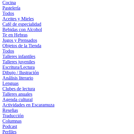
Cocina
Pastelería
Todos
Aceites y Mieles
Café de especialidad
Bebidas con Alcohol
Te en Hebras
Jugos y Prensados
Objetos de la Tienda
Todos
Talleres infantiles
Talleres juveniles
Escritura/Lectura
Dibujo / Ilustración
Análisis literario
Lenguas
Clubes de lectura
Talleres anuales
Agenda cultural
Actividades en Escaramuza
Reseñas
Traducción
Columnas
Podcast
Perfiles