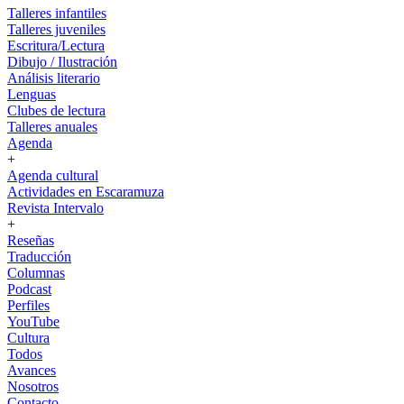
Talleres infantiles
Talleres juveniles
Escritura/Lectura
Dibujo / Ilustración
Análisis literario
Lenguas
Clubes de lectura
Talleres anuales
Agenda
+
Agenda cultural
Actividades en Escaramuza
Revista Intervalo
+
Reseñas
Traducción
Columnas
Podcast
Perfiles
YouTube
Cultura
Todos
Avances
Nosotros
Contacto