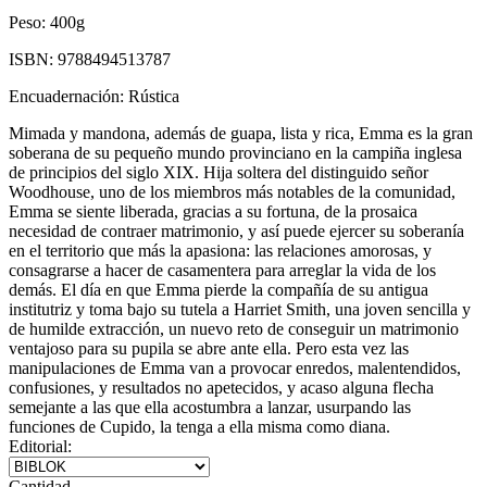
Peso:
400g
ISBN:
9788494513787
Encuadernación:
Rústica
Mimada y mandona, además de guapa, lista y rica, Emma es la gran
soberana de su pequeño mundo provinciano en la campiña inglesa
de principios del siglo XIX. Hija soltera del distinguido señor
Woodhouse, uno de los miembros más notables de la comunidad,
Emma se siente liberada, gracias a su fortuna, de la prosaica
necesidad de contraer matrimonio, y así puede ejercer su soberanía
en el territorio que más la apasiona: las relaciones amorosas, y
consagrarse a hacer de casamentera para arreglar la vida de los
demás. El día en que Emma pierde la compañía de su antigua
institutriz y toma bajo su tutela a Harriet Smith, una joven sencilla y
de humilde extracción, un nuevo reto de conseguir un matrimonio
ventajoso para su pupila se abre ante ella. Pero esta vez las
manipulaciones de Emma van a provocar enredos, malentendidos,
confusiones, y resultados no apetecidos, y acaso alguna flecha
semejante a las que ella acostumbra a lanzar, usurpando las
funciones de Cupido, la tenga a ella misma como diana.
Editorial:
Cantidad