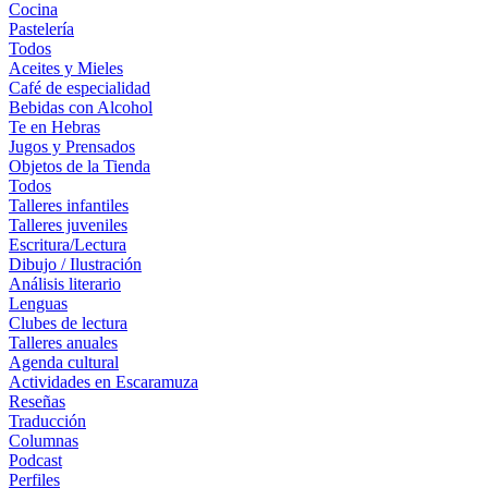
Cocina
Pastelería
Todos
Aceites y Mieles
Café de especialidad
Bebidas con Alcohol
Te en Hebras
Jugos y Prensados
Objetos de la Tienda
Todos
Talleres infantiles
Talleres juveniles
Escritura/Lectura
Dibujo / Ilustración
Análisis literario
Lenguas
Clubes de lectura
Talleres anuales
Agenda cultural
Actividades en Escaramuza
Reseñas
Traducción
Columnas
Podcast
Perfiles