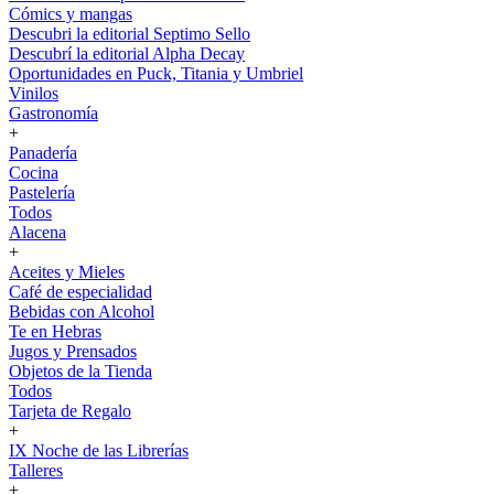
Cómics y mangas
Descubri la editorial Septimo Sello
Descubrí la editorial Alpha Decay
Oportunidades en Puck, Titania y Umbriel
Vinilos
Gastronomía
+
Panadería
Cocina
Pastelería
Todos
Alacena
+
Aceites y Mieles
Café de especialidad
Bebidas con Alcohol
Te en Hebras
Jugos y Prensados
Objetos de la Tienda
Todos
Tarjeta de Regalo
+
IX Noche de las Librerías
Talleres
+