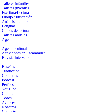
Talleres infantiles
Talleres juveniles
Escritura/Lectura
Dibujo / Ilustración
Análisis literario
Lenguas
Clubes de lectura
Talleres anuales
Agenda
+
Agenda cultural
Actividades en Escaramuza
Revista Intervalo
+
Reseñas
Traducción
Columnas
Podcast
Perfiles
YouTube
Cultura
Todos
Avances
Nosotros
Contacto