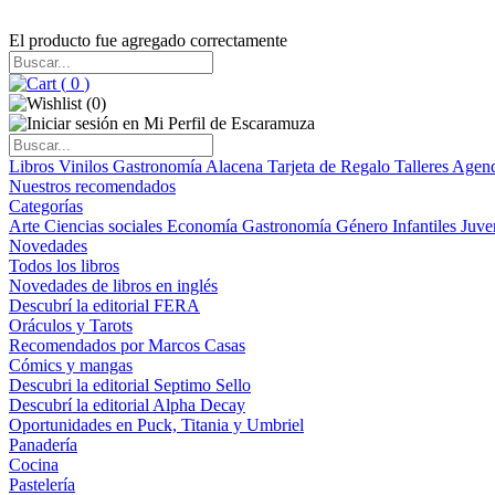
El producto fue agregado correctamente
(
0
)
(
0
)
Libros
Vinilos
Gastronomía
Alacena
Tarjeta de Regalo
Talleres
Agen
Nuestros recomendados
Categorías
Arte
Ciencias sociales
Economía
Gastronomía
Género
Infantiles
Juve
Novedades
Todos los libros
Novedades de libros en inglés
Descubrí la editorial FERA
Oráculos y Tarots
Recomendados por Marcos Casas
Cómics y mangas
Descubri la editorial Septimo Sello
Descubrí la editorial Alpha Decay
Oportunidades en Puck, Titania y Umbriel
Panadería
Cocina
Pastelería