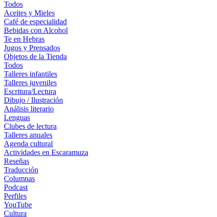
Todos
Aceites y Mieles
Café de especialidad
Bebidas con Alcohol
Te en Hebras
Jugos y Prensados
Objetos de la Tienda
Todos
Talleres infantiles
Talleres juveniles
Escritura/Lectura
Dibujo / Ilustración
Análisis literario
Lenguas
Clubes de lectura
Talleres anuales
Agenda cultural
Actividades en Escaramuza
Reseñas
Traducción
Columnas
Podcast
Perfiles
YouTube
Cultura