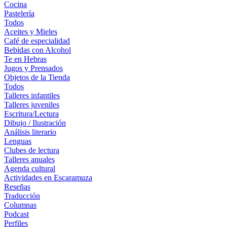
Cocina
Pastelería
Todos
Aceites y Mieles
Café de especialidad
Bebidas con Alcohol
Te en Hebras
Jugos y Prensados
Objetos de la Tienda
Todos
Talleres infantiles
Talleres juveniles
Escritura/Lectura
Dibujo / Ilustración
Análisis literario
Lenguas
Clubes de lectura
Talleres anuales
Agenda cultural
Actividades en Escaramuza
Reseñas
Traducción
Columnas
Podcast
Perfiles