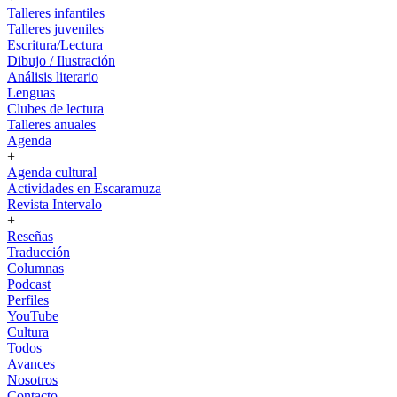
Talleres infantiles
Talleres juveniles
Escritura/Lectura
Dibujo / Ilustración
Análisis literario
Lenguas
Clubes de lectura
Talleres anuales
Agenda
+
Agenda cultural
Actividades en Escaramuza
Revista Intervalo
+
Reseñas
Traducción
Columnas
Podcast
Perfiles
YouTube
Cultura
Todos
Avances
Nosotros
Contacto