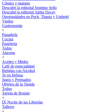
Cómics y mangas
Descubri la editorial Septimo Sello
Descubrí la editorial Alpha Decay
Oportunidades en Puck, Titania y Umbriel
Vinilos
Gastronomía
+
Panadería
Cocina
Pastelería
Todos
Alacena
+
Aceites y Mieles
Café de especialidad
Bebidas con Alcohol
Te en Hebras
Jugos y Prensados
Objetos de la Tienda
Todos
Tarjeta de Regalo
+
IX Noche de las Librerías
Talleres
+