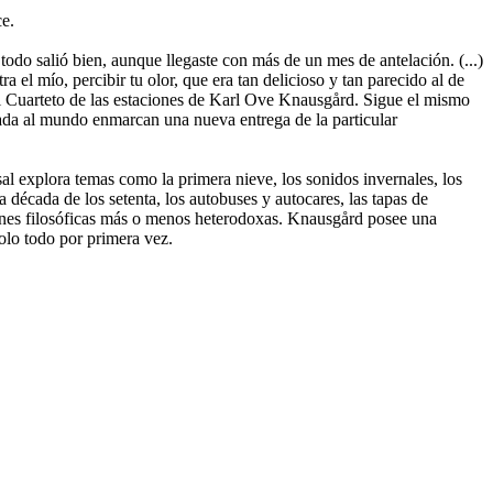
ce.
 todo salió bien, aunque llegaste con más de un mes de antelación. (...)
a el mío, percibir tu olor, que era tan delicioso y tan parecido al de
el Cuarteto de las estaciones de Karl Ove Knausgård. Sigue el mismo
egada al mundo enmarcan una nueva entrega de la particular
sal explora temas como la primera nieve, los sonidos invernales, los
la década de los setenta, los autobuses y autocares, las tapas de
exiones filosóficas más o menos heterodoxas. Knausgård posee una
olo todo por primera vez.