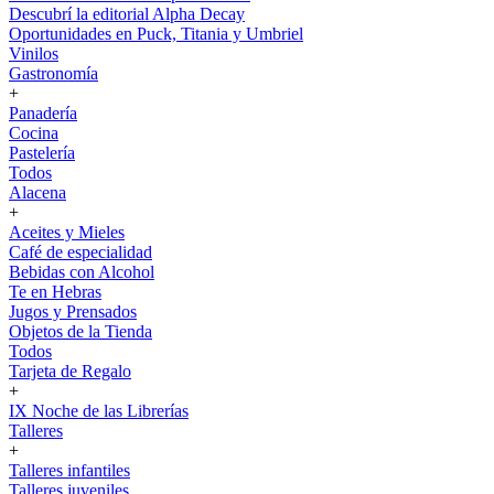
Descubrí la editorial Alpha Decay
Oportunidades en Puck, Titania y Umbriel
Vinilos
Gastronomía
+
Panadería
Cocina
Pastelería
Todos
Alacena
+
Aceites y Mieles
Café de especialidad
Bebidas con Alcohol
Te en Hebras
Jugos y Prensados
Objetos de la Tienda
Todos
Tarjeta de Regalo
+
IX Noche de las Librerías
Talleres
+
Talleres infantiles
Talleres juveniles