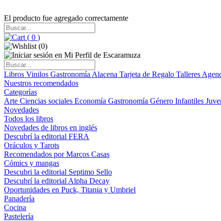
El producto fue agregado correctamente
(
0
)
(
0
)
Libros
Vinilos
Gastronomía
Alacena
Tarjeta de Regalo
Talleres
Agen
Nuestros recomendados
Categorías
Arte
Ciencias sociales
Economía
Gastronomía
Género
Infantiles
Juve
Novedades
Todos los libros
Novedades de libros en inglés
Descubrí la editorial FERA
Oráculos y Tarots
Recomendados por Marcos Casas
Cómics y mangas
Descubri la editorial Septimo Sello
Descubrí la editorial Alpha Decay
Oportunidades en Puck, Titania y Umbriel
Panadería
Cocina
Pastelería