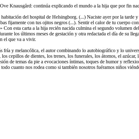
 Ove Knausgård: continúa explicando el mundo a la hija que por fin na
habitación del hospital de Helsingborg. (...) Naciste ayer por la tarde y
s fijamente con tus ojitos negros (...). Sentir el calor de tu cuerpo contr
.» Con esta carta a la hija recién nacida culmina el segundo volumen d
 durante los últimos meses de gestación y otra redactada el día de su ll
n el que va a vivir.
ás fría y melancólica, el autor combinando lo autobiográfico y lo univer
os cepillos de dientes, los trenes, los funerales, los átomos, el azúcar, 
a sucesión de temas da pie a evocaciones íntimas, toques de humor y refl
ra todo cuanto nos rodea como si también nosotros fuéramos niños viénd