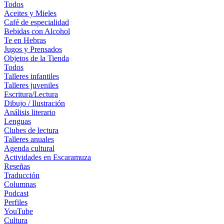
Todos
Aceites y Mieles
Café de especialidad
Bebidas con Alcohol
Te en Hebras
Jugos y Prensados
Objetos de la Tienda
Todos
Talleres infantiles
Talleres juveniles
Escritura/Lectura
Dibujo / Ilustración
Análisis literario
Lenguas
Clubes de lectura
Talleres anuales
Agenda cultural
Actividades en Escaramuza
Reseñas
Traducción
Columnas
Podcast
Perfiles
YouTube
Cultura