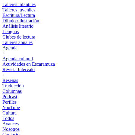
Talleres infantiles
Talleres juveniles
Escritura/Lectura
Dibujo / Ilustración
Análisis literario
Lenguas
Clubes de lectura
Talleres anuales
Agenda
+
Agenda cultural
Actividades en Escaramuza
Revista Intervalo
+
Reseñas
Traducción
Columnas
Podcast
Perfiles
YouTube
Cultura
Todos
Avances
Nosotros
Contacto