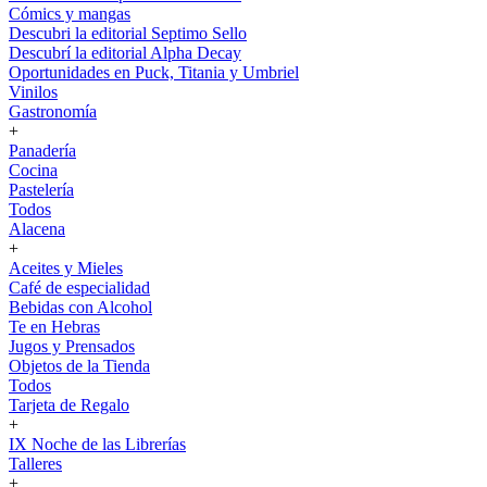
Cómics y mangas
Descubri la editorial Septimo Sello
Descubrí la editorial Alpha Decay
Oportunidades en Puck, Titania y Umbriel
Vinilos
Gastronomía
+
Panadería
Cocina
Pastelería
Todos
Alacena
+
Aceites y Mieles
Café de especialidad
Bebidas con Alcohol
Te en Hebras
Jugos y Prensados
Objetos de la Tienda
Todos
Tarjeta de Regalo
+
IX Noche de las Librerías
Talleres
+