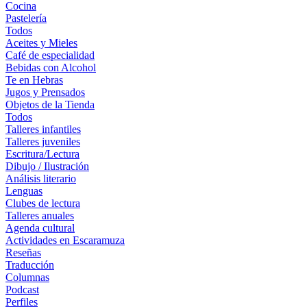
Cocina
Pastelería
Todos
Aceites y Mieles
Café de especialidad
Bebidas con Alcohol
Te en Hebras
Jugos y Prensados
Objetos de la Tienda
Todos
Talleres infantiles
Talleres juveniles
Escritura/Lectura
Dibujo / Ilustración
Análisis literario
Lenguas
Clubes de lectura
Talleres anuales
Agenda cultural
Actividades en Escaramuza
Reseñas
Traducción
Columnas
Podcast
Perfiles