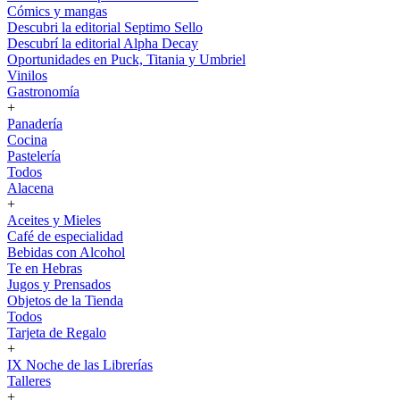
Cómics y mangas
Descubri la editorial Septimo Sello
Descubrí la editorial Alpha Decay
Oportunidades en Puck, Titania y Umbriel
Vinilos
Gastronomía
+
Panadería
Cocina
Pastelería
Todos
Alacena
+
Aceites y Mieles
Café de especialidad
Bebidas con Alcohol
Te en Hebras
Jugos y Prensados
Objetos de la Tienda
Todos
Tarjeta de Regalo
+
IX Noche de las Librerías
Talleres
+