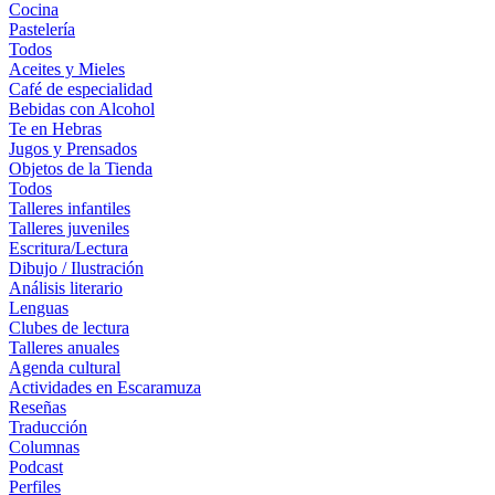
Cocina
Pastelería
Todos
Aceites y Mieles
Café de especialidad
Bebidas con Alcohol
Te en Hebras
Jugos y Prensados
Objetos de la Tienda
Todos
Talleres infantiles
Talleres juveniles
Escritura/Lectura
Dibujo / Ilustración
Análisis literario
Lenguas
Clubes de lectura
Talleres anuales
Agenda cultural
Actividades en Escaramuza
Reseñas
Traducción
Columnas
Podcast
Perfiles