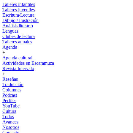
Talleres infantiles
Talleres juveniles
Escritura/Lectura
Dibujo / Ilustración
Análisis literario
Lenguas
Clubes de lectura
Talleres anuales
Agenda
+
Agenda cultural
Actividades en Escaramuza
Revista Intervalo
+
Reseñas
Traducción
Columnas
Podcast
Perfiles
YouTube
Cultura
Todos
Avances
Nosotros
Contacto