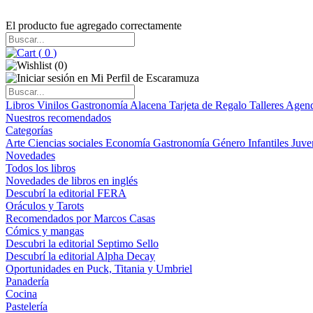
El producto fue agregado correctamente
(
0
)
(
0
)
Libros
Vinilos
Gastronomía
Alacena
Tarjeta de Regalo
Talleres
Agen
Nuestros recomendados
Categorías
Arte
Ciencias sociales
Economía
Gastronomía
Género
Infantiles
Juve
Novedades
Todos los libros
Novedades de libros en inglés
Descubrí la editorial FERA
Oráculos y Tarots
Recomendados por Marcos Casas
Cómics y mangas
Descubri la editorial Septimo Sello
Descubrí la editorial Alpha Decay
Oportunidades en Puck, Titania y Umbriel
Panadería
Cocina
Pastelería