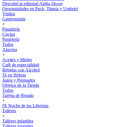
Descubrí la editorial Alpha Decay
Oportunidades en Puck, Titania y Umbriel
Vinilos
Gastronomía
+
Panadería
Cocina
Pastelería
Todos
Alacena
+
Aceites y Mieles
Café de especialidad
Bebidas con Alcohol
Te en Hebras
Jugos y Prensados
Objetos de la Tienda
Todos
Tarjeta de Regalo
+
IX Noche de las Librerías
Talleres
+
Talleres infantiles
Talleres juveniles