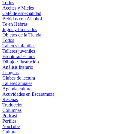
Todos
Aceites y Mieles
Café de especialidad
Bebidas con Alcohol
Te en Hebras
Jugos y Prensados
Objetos de la Tienda
Todos
Talleres infantiles
Talleres juveniles
Escritura/Lectura
Dibujo / Ilustración
Análisis literario
Lenguas
Clubes de lectura
Talleres anuales
Agenda cultural
Actividades en Escaramuza
Reseñas
Traducción
Columnas
Podcast
Perfiles
YouTube
Cultura