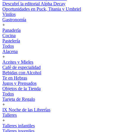
Descubrí la editorial Alpha Decay
Oportunidades en Puck, Titania y Umbriel
Vinilos
Gastronomía
+
Panadería
Cocina
Pastelería
Todos
Alacena
+
Aceites y Mieles
Café de especialidad
Bebidas con Alcohol
Te en Hebras
Jugos y Prensados
Objetos de la Tienda
Todos
Tarjeta de Regalo
+
IX Noche de las Librerías
Talleres
+
Talleres infantiles
Talleres juveniles