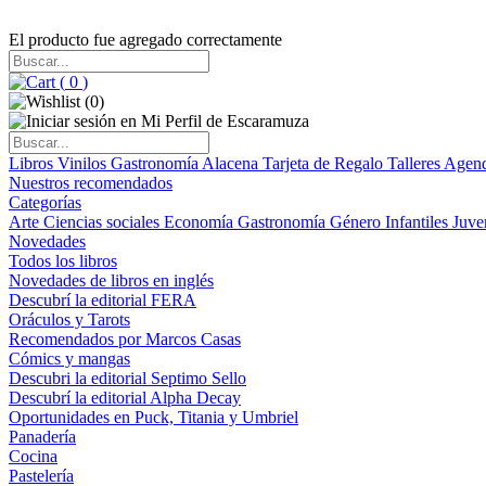
El producto fue agregado correctamente
(
0
)
(
0
)
Libros
Vinilos
Gastronomía
Alacena
Tarjeta de Regalo
Talleres
Agen
Nuestros recomendados
Categorías
Arte
Ciencias sociales
Economía
Gastronomía
Género
Infantiles
Juve
Novedades
Todos los libros
Novedades de libros en inglés
Descubrí la editorial FERA
Oráculos y Tarots
Recomendados por Marcos Casas
Cómics y mangas
Descubri la editorial Septimo Sello
Descubrí la editorial Alpha Decay
Oportunidades en Puck, Titania y Umbriel
Panadería
Cocina
Pastelería