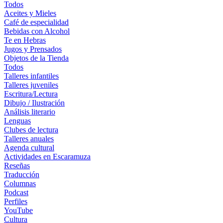
Todos
Aceites y Mieles
Café de especialidad
Bebidas con Alcohol
Te en Hebras
Jugos y Prensados
Objetos de la Tienda
Todos
Talleres infantiles
Talleres juveniles
Escritura/Lectura
Dibujo / Ilustración
Análisis literario
Lenguas
Clubes de lectura
Talleres anuales
Agenda cultural
Actividades en Escaramuza
Reseñas
Traducción
Columnas
Podcast
Perfiles
YouTube
Cultura