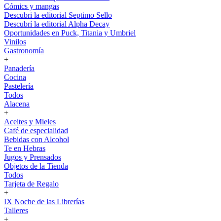
Cómics y mangas
Descubri la editorial Septimo Sello
Descubrí la editorial Alpha Decay
Oportunidades en Puck, Titania y Umbriel
Vinilos
Gastronomía
+
Panadería
Cocina
Pastelería
Todos
Alacena
+
Aceites y Mieles
Café de especialidad
Bebidas con Alcohol
Te en Hebras
Jugos y Prensados
Objetos de la Tienda
Todos
Tarjeta de Regalo
+
IX Noche de las Librerías
Talleres
+