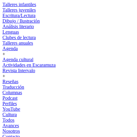
Talleres infantiles
Talleres juveniles
Escritura/Lectura
Dibujo / Ilustración
Análisis literario
Lenguas
Clubes de lectura
Talleres anuales
Agenda
+
Agenda cultural
Actividades en Escaramuza
Revista Intervalo
+
Reseñas
Traducción
Columnas
Podcast
Perfiles
YouTube
Cultura
Todos
Avances
Nosotros
Contacto