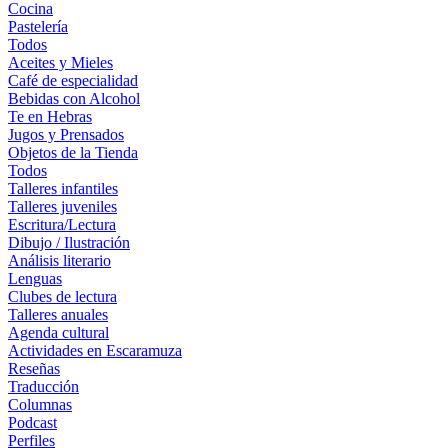
Cocina
Pastelería
Todos
Aceites y Mieles
Café de especialidad
Bebidas con Alcohol
Te en Hebras
Jugos y Prensados
Objetos de la Tienda
Todos
Talleres infantiles
Talleres juveniles
Escritura/Lectura
Dibujo / Ilustración
Análisis literario
Lenguas
Clubes de lectura
Talleres anuales
Agenda cultural
Actividades en Escaramuza
Reseñas
Traducción
Columnas
Podcast
Perfiles