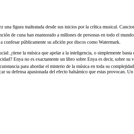
vez una figura maltratada desde sus inicios por la crítica musical. Canc
anción de cuna han enamorado a millones de personas en todo el mund
e a confesar públicamente su afición por discos como Watermark.
rucial: ¿tiene la música que apelar a la inteligencia, o simplemente bas
cidad? Enya no es exactamente un libro sobre Enya es decir, sobre su v
stancia para abordar el misterio de la música en toda su complejidad. E
ificar su defensa apasionada del efecto balsámico que estas provocan. U