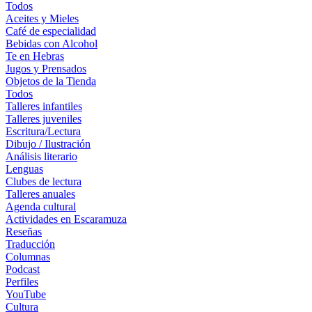
Todos
Aceites y Mieles
Café de especialidad
Bebidas con Alcohol
Te en Hebras
Jugos y Prensados
Objetos de la Tienda
Todos
Talleres infantiles
Talleres juveniles
Escritura/Lectura
Dibujo / Ilustración
Análisis literario
Lenguas
Clubes de lectura
Talleres anuales
Agenda cultural
Actividades en Escaramuza
Reseñas
Traducción
Columnas
Podcast
Perfiles
YouTube
Cultura