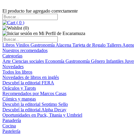
El producto fue agregado correctamente
(
0
)
(
0
)
Libros
Vinilos
Gastronomía
Alacena
Tarjeta de Regalo
Talleres
Agen
Nuestros recomendados
Categorías
Arte
Ciencias sociales
Economía
Gastronomía
Género
Infantiles
Juve
Novedades
Todos los libros
Novedades de libros en inglés
Descubrí la editorial FERA
Oráculos y Tarots
Recomendados por Marcos Casas
Cómics y mangas
Descubri la editorial Septimo Sello
Descubrí la editorial Alpha Decay
Oportunidades en Puck, Titania y Umbriel
Panadería
Cocina
Pastelería