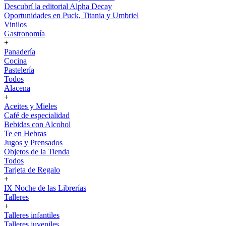
Descubrí la editorial Alpha Decay
Oportunidades en Puck, Titania y Umbriel
Vinilos
Gastronomía
+
Panadería
Cocina
Pastelería
Todos
Alacena
+
Aceites y Mieles
Café de especialidad
Bebidas con Alcohol
Te en Hebras
Jugos y Prensados
Objetos de la Tienda
Todos
Tarjeta de Regalo
+
IX Noche de las Librerías
Talleres
+
Talleres infantiles
Talleres juveniles