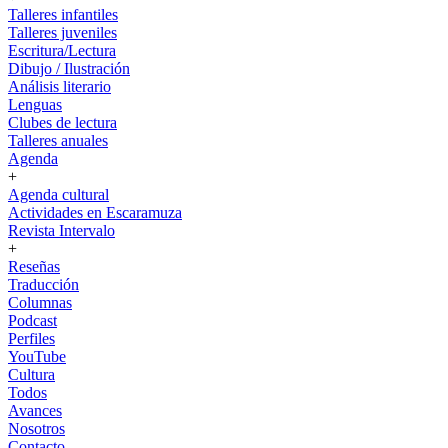
Talleres infantiles
Talleres juveniles
Escritura/Lectura
Dibujo / Ilustración
Análisis literario
Lenguas
Clubes de lectura
Talleres anuales
Agenda
+
Agenda cultural
Actividades en Escaramuza
Revista Intervalo
+
Reseñas
Traducción
Columnas
Podcast
Perfiles
YouTube
Cultura
Todos
Avances
Nosotros
Contacto