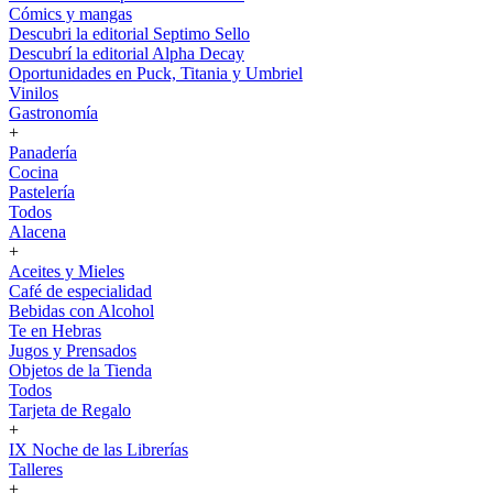
Cómics y mangas
Descubri la editorial Septimo Sello
Descubrí la editorial Alpha Decay
Oportunidades en Puck, Titania y Umbriel
Vinilos
Gastronomía
+
Panadería
Cocina
Pastelería
Todos
Alacena
+
Aceites y Mieles
Café de especialidad
Bebidas con Alcohol
Te en Hebras
Jugos y Prensados
Objetos de la Tienda
Todos
Tarjeta de Regalo
+
IX Noche de las Librerías
Talleres
+