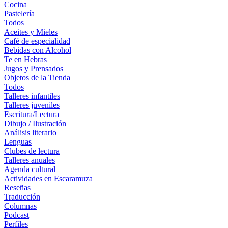
Cocina
Pastelería
Todos
Aceites y Mieles
Café de especialidad
Bebidas con Alcohol
Te en Hebras
Jugos y Prensados
Objetos de la Tienda
Todos
Talleres infantiles
Talleres juveniles
Escritura/Lectura
Dibujo / Ilustración
Análisis literario
Lenguas
Clubes de lectura
Talleres anuales
Agenda cultural
Actividades en Escaramuza
Reseñas
Traducción
Columnas
Podcast
Perfiles