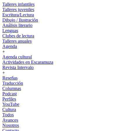
Talleres infantiles
Talleres juveniles
Escritura/Lectura
Dibujo / Ilustración
Análisis literario
Lenguas
Clubes de lectura
Talleres anuales
Agenda
+
Agenda cultural
Actividades en Escaramuza
Revista Intervalo
+
Reseñas
Traducción
Columnas
Podcast
Perfiles
YouTube
Cultura
Todos
Avances
Nosotros
Contacto