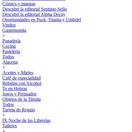
Cómics y mangas
Descubri la editorial Septimo Sello
Descubrí la editorial Alpha Decay
Oportunidades en Puck, Titania y Umbriel
Vinilos
Gastronomía
+
Panadería
Cocina
Pastelería
Todos
Alacena
+
Aceites y Mieles
Café de especialidad
Bebidas con Alcohol
Te en Hebras
Jugos y Prensados
Objetos de la Tienda
Todos
Tarjeta de Regalo
+
IX Noche de las Librerías
Talleres
+