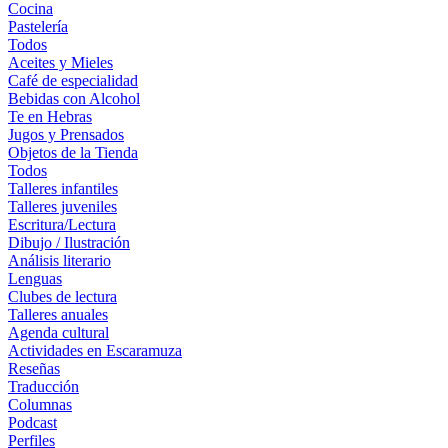
Cocina
Pastelería
Todos
Aceites y Mieles
Café de especialidad
Bebidas con Alcohol
Te en Hebras
Jugos y Prensados
Objetos de la Tienda
Todos
Talleres infantiles
Talleres juveniles
Escritura/Lectura
Dibujo / Ilustración
Análisis literario
Lenguas
Clubes de lectura
Talleres anuales
Agenda cultural
Actividades en Escaramuza
Reseñas
Traducción
Columnas
Podcast
Perfiles