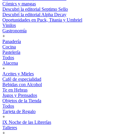
Cómics y mangas
Descubri la editorial Septimo Sello
Descubrí la editorial Alpha Decay
Oportunidades en Puck, Titania y Umbriel
Vinilos
Gastronomía
+
Panadería
Cocina
Pastelería
Todos
Alacena
+
Aceites y Mieles
Café de especialidad
Bebidas con Alcohol
Te en Hebras
Jugos y Prensados
Objetos de la Tienda
Todos
Tarjeta de Regalo
+
IX Noche de las Librerías
Talleres
+