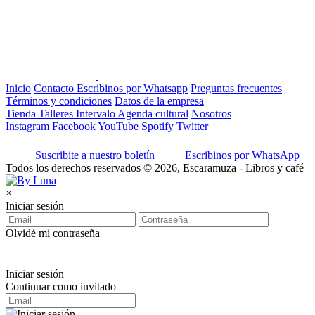
Inicio
Contacto
Escribinos por Whatsapp
Preguntas frecuentes
Términos y condiciones
Datos de la empresa
Tienda
Talleres
Intervalo
Agenda cultural
Nosotros
Instagram
Facebook
YouTube
Spotify
Twitter
Suscribite a nuestro boletín
Escribinos por WhatsApp
Todos los derechos reservados © 2026, Escaramuza - Libros y café
×
Iniciar sesión
Olvidé mi contraseña
Iniciar sesión
Continuar como invitado