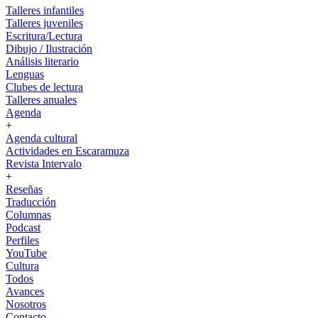
Talleres infantiles
Talleres juveniles
Escritura/Lectura
Dibujo / Ilustración
Análisis literario
Lenguas
Clubes de lectura
Talleres anuales
Agenda
+
Agenda cultural
Actividades en Escaramuza
Revista Intervalo
+
Reseñas
Traducción
Columnas
Podcast
Perfiles
YouTube
Cultura
Todos
Avances
Nosotros
Contacto