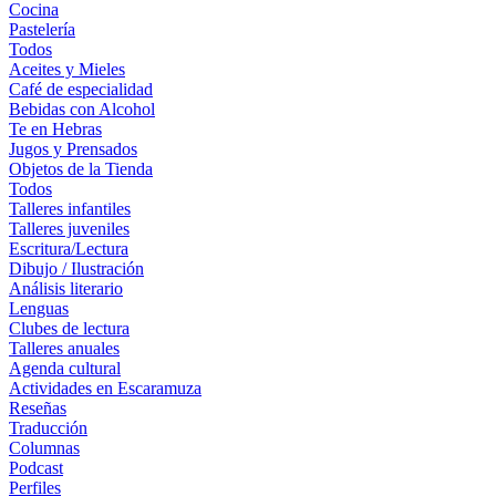
Cocina
Pastelería
Todos
Aceites y Mieles
Café de especialidad
Bebidas con Alcohol
Te en Hebras
Jugos y Prensados
Objetos de la Tienda
Todos
Talleres infantiles
Talleres juveniles
Escritura/Lectura
Dibujo / Ilustración
Análisis literario
Lenguas
Clubes de lectura
Talleres anuales
Agenda cultural
Actividades en Escaramuza
Reseñas
Traducción
Columnas
Podcast
Perfiles