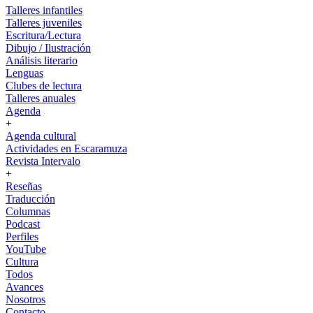
Talleres infantiles
Talleres juveniles
Escritura/Lectura
Dibujo / Ilustración
Análisis literario
Lenguas
Clubes de lectura
Talleres anuales
Agenda
+
Agenda cultural
Actividades en Escaramuza
Revista Intervalo
+
Reseñas
Traducción
Columnas
Podcast
Perfiles
YouTube
Cultura
Todos
Avances
Nosotros
Contacto