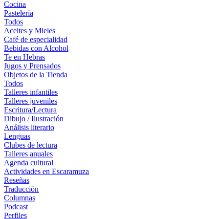
Cocina
Pastelería
Todos
Aceites y Mieles
Café de especialidad
Bebidas con Alcohol
Te en Hebras
Jugos y Prensados
Objetos de la Tienda
Todos
Talleres infantiles
Talleres juveniles
Escritura/Lectura
Dibujo / Ilustración
Análisis literario
Lenguas
Clubes de lectura
Talleres anuales
Agenda cultural
Actividades en Escaramuza
Reseñas
Traducción
Columnas
Podcast
Perfiles