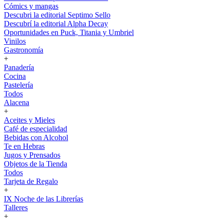
Cómics y mangas
Descubri la editorial Septimo Sello
Descubrí la editorial Alpha Decay
Oportunidades en Puck, Titania y Umbriel
Vinilos
Gastronomía
+
Panadería
Cocina
Pastelería
Todos
Alacena
+
Aceites y Mieles
Café de especialidad
Bebidas con Alcohol
Te en Hebras
Jugos y Prensados
Objetos de la Tienda
Todos
Tarjeta de Regalo
+
IX Noche de las Librerías
Talleres
+