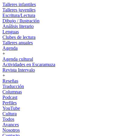
Talleres infantiles
Talleres juveniles
Escritura/Lectura
Dibujo / Ilustración
Análisis literario
Lenguas
Clubes de lectura
Talleres anuales
Agenda
+
Agenda cultural
Actividades en Escaramuza
Revista Intervalo
+
Reseñas
Traducción
Columnas
Podcast
Perfiles
YouTube
Cultura
Todos
Avances
Nosotros
Contacto