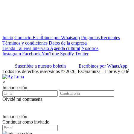
Inicio
Contacto
Escribinos por Whatsapp
Preguntas frecuentes
Términos y condiciones
Datos de la empresa
Tienda
Talleres
Intervalo
Agenda cultural
Nosotros
Instagram
Facebook
YouTube
Spotify
Twitter
Suscribite a nuestro boletín
Escribinos por WhatsApp
Todos los derechos reservados © 2026, Escaramuza - Libros y café
×
Iniciar sesión
Olvidé mi contraseña
Iniciar sesión
Continuar como invitado