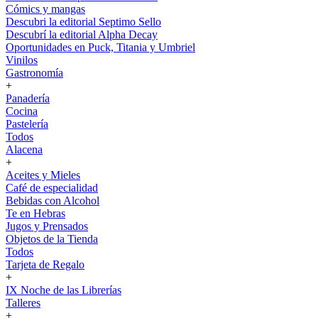
Cómics y mangas
Descubri la editorial Septimo Sello
Descubrí la editorial Alpha Decay
Oportunidades en Puck, Titania y Umbriel
Vinilos
Gastronomía
+
Panadería
Cocina
Pastelería
Todos
Alacena
+
Aceites y Mieles
Café de especialidad
Bebidas con Alcohol
Te en Hebras
Jugos y Prensados
Objetos de la Tienda
Todos
Tarjeta de Regalo
+
IX Noche de las Librerías
Talleres
+