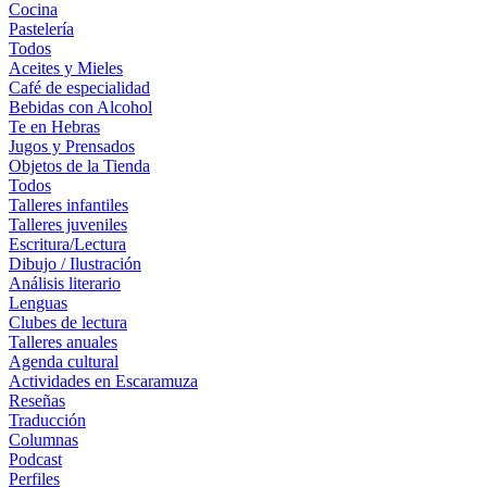
Cocina
Pastelería
Todos
Aceites y Mieles
Café de especialidad
Bebidas con Alcohol
Te en Hebras
Jugos y Prensados
Objetos de la Tienda
Todos
Talleres infantiles
Talleres juveniles
Escritura/Lectura
Dibujo / Ilustración
Análisis literario
Lenguas
Clubes de lectura
Talleres anuales
Agenda cultural
Actividades en Escaramuza
Reseñas
Traducción
Columnas
Podcast
Perfiles