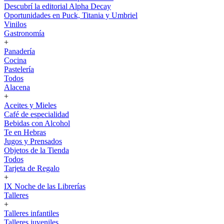
Descubrí la editorial Alpha Decay
Oportunidades en Puck, Titania y Umbriel
Vinilos
Gastronomía
+
Panadería
Cocina
Pastelería
Todos
Alacena
+
Aceites y Mieles
Café de especialidad
Bebidas con Alcohol
Te en Hebras
Jugos y Prensados
Objetos de la Tienda
Todos
Tarjeta de Regalo
+
IX Noche de las Librerías
Talleres
+
Talleres infantiles
Talleres juveniles