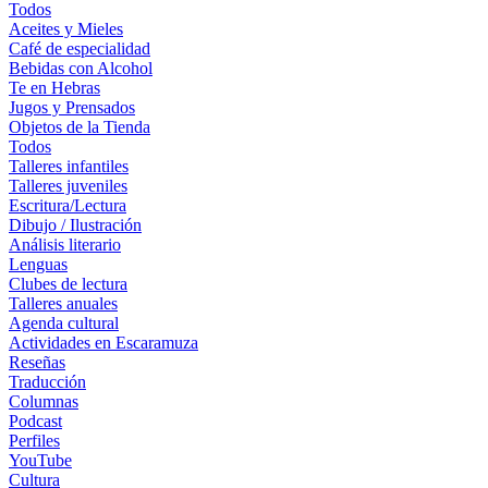
Todos
Aceites y Mieles
Café de especialidad
Bebidas con Alcohol
Te en Hebras
Jugos y Prensados
Objetos de la Tienda
Todos
Talleres infantiles
Talleres juveniles
Escritura/Lectura
Dibujo / Ilustración
Análisis literario
Lenguas
Clubes de lectura
Talleres anuales
Agenda cultural
Actividades en Escaramuza
Reseñas
Traducción
Columnas
Podcast
Perfiles
YouTube
Cultura