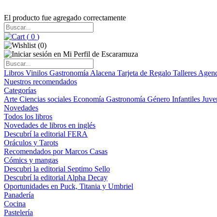
El producto fue agregado correctamente
(
0
)
(
0
)
Libros
Vinilos
Gastronomía
Alacena
Tarjeta de Regalo
Talleres
Agen
Nuestros recomendados
Categorías
Arte
Ciencias sociales
Economía
Gastronomía
Género
Infantiles
Juve
Novedades
Todos los libros
Novedades de libros en inglés
Descubrí la editorial FERA
Oráculos y Tarots
Recomendados por Marcos Casas
Cómics y mangas
Descubri la editorial Septimo Sello
Descubrí la editorial Alpha Decay
Oportunidades en Puck, Titania y Umbriel
Panadería
Cocina
Pastelería