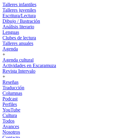
Talleres infantiles
Talleres juveniles
Escritura/Lectura
Dibujo / Ilustración
Análisis literario
Lenguas
Clubes de lectura
Talleres anuales
Agenda
+
Agenda cultural
Actividades en Escaramuza
Revista Intervalo
+
Reseñas
Traducción
Columnas
Podcast
Perfiles
YouTube
Cultura
Todos
Avances
Nosotros
Contacto