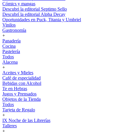
Cómics y mangas
Descubri la editorial Septimo Sello
Descubrí la editorial Alpha Decay
Oportunidades en Puck, Titania y Umbriel
Vinilos
Gastronomía
+
Panadería
Cocina
Pastelería
Todos
Alacena
+
Aceites y Mieles
Café de especialidad
Bebidas con Alcohol
Te en Hebras
Jugos y Prensados
Objetos de la Tienda
Todos
Tarjeta de Regalo
+
IX Noche de las Librerías
Talleres
+