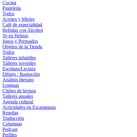
Cocina
Pastelería
Todos
Aceites y Mieles
Café de especialidad
Bebidas con Alcohol
Te en Hebras
Jugos y Prensados
Objetos de la Tienda
Todos
Talleres infantiles
Talleres juveniles
Escritura/Lectura
Dibujo / Ilustración
Análisis literario
Lenguas
Clubes de lectura
Talleres anuales
Agenda cultural
Actividades en Escaramuza
Reseñas
Traducción
Columnas
Podcast
Perfiles