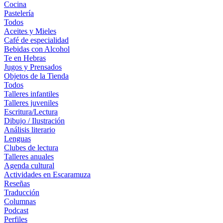
Cocina
Pastelería
Todos
Aceites y Mieles
Café de especialidad
Bebidas con Alcohol
Te en Hebras
Jugos y Prensados
Objetos de la Tienda
Todos
Talleres infantiles
Talleres juveniles
Escritura/Lectura
Dibujo / Ilustración
Análisis literario
Lenguas
Clubes de lectura
Talleres anuales
Agenda cultural
Actividades en Escaramuza
Reseñas
Traducción
Columnas
Podcast
Perfiles