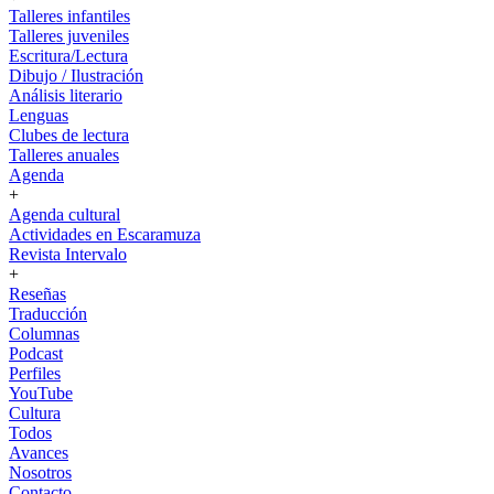
Talleres infantiles
Talleres juveniles
Escritura/Lectura
Dibujo / Ilustración
Análisis literario
Lenguas
Clubes de lectura
Talleres anuales
Agenda
+
Agenda cultural
Actividades en Escaramuza
Revista Intervalo
+
Reseñas
Traducción
Columnas
Podcast
Perfiles
YouTube
Cultura
Todos
Avances
Nosotros
Contacto