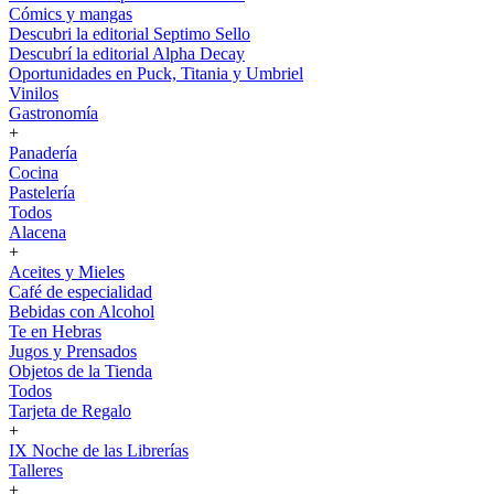
Cómics y mangas
Descubri la editorial Septimo Sello
Descubrí la editorial Alpha Decay
Oportunidades en Puck, Titania y Umbriel
Vinilos
Gastronomía
+
Panadería
Cocina
Pastelería
Todos
Alacena
+
Aceites y Mieles
Café de especialidad
Bebidas con Alcohol
Te en Hebras
Jugos y Prensados
Objetos de la Tienda
Todos
Tarjeta de Regalo
+
IX Noche de las Librerías
Talleres
+