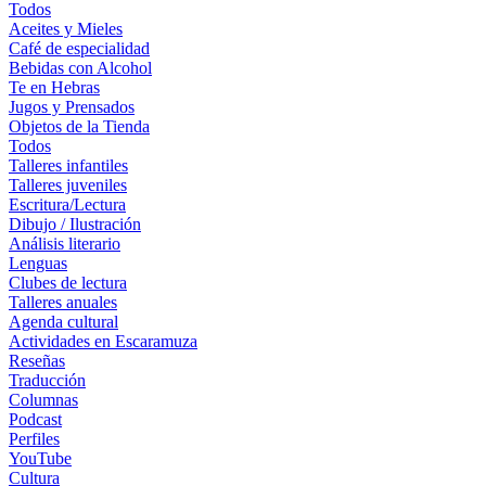
Todos
Aceites y Mieles
Café de especialidad
Bebidas con Alcohol
Te en Hebras
Jugos y Prensados
Objetos de la Tienda
Todos
Talleres infantiles
Talleres juveniles
Escritura/Lectura
Dibujo / Ilustración
Análisis literario
Lenguas
Clubes de lectura
Talleres anuales
Agenda cultural
Actividades en Escaramuza
Reseñas
Traducción
Columnas
Podcast
Perfiles
YouTube
Cultura