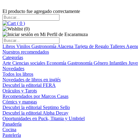
El producto fue agregado correctamente
(
0
)
(
0
)
Libros
Vinilos
Gastronomía
Alacena
Tarjeta de Regalo
Talleres
Agen
Nuestros recomendados
Categorías
Arte
Ciencias sociales
Economía
Gastronomía
Género
Infantiles
Juve
Novedades
Todos los libros
Novedades de libros en inglés
Descubrí la editorial FERA
Oráculos y Tarots
Recomendados por Marcos Casas
Cómics y mangas
Descubri la editorial Septimo Sello
Descubrí la editorial Alpha Decay
Oportunidades en Puck, Titania y Umbriel
Panadería
Cocina
Pastelería