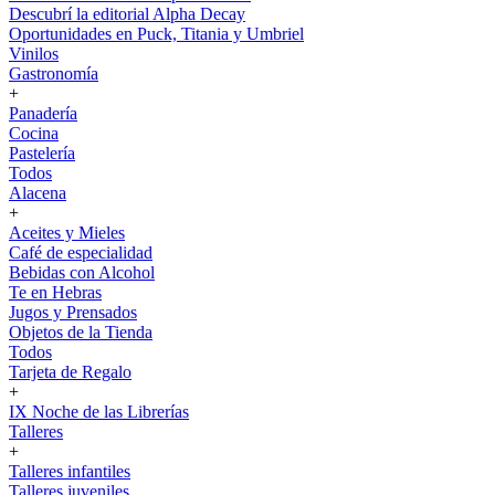
Descubrí la editorial Alpha Decay
Oportunidades en Puck, Titania y Umbriel
Vinilos
Gastronomía
+
Panadería
Cocina
Pastelería
Todos
Alacena
+
Aceites y Mieles
Café de especialidad
Bebidas con Alcohol
Te en Hebras
Jugos y Prensados
Objetos de la Tienda
Todos
Tarjeta de Regalo
+
IX Noche de las Librerías
Talleres
+
Talleres infantiles
Talleres juveniles