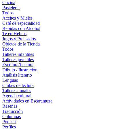
Cocina
Pastelería
Todos
Aceites y Mieles
Café de especialidad
Bebidas con Alcohol
Te en Hebras
Jugos y Prensados
Objetos de la Tienda
Todos
Talleres infantiles
Talleres juveniles
Escritura/Lectura
Dibujo / Ilustración
Análisis literario
Lenguas
Clubes de lectura
Talleres anuales
Agenda cultural
Actividades en Escaramuza
Reseñas
Traducción
Columnas
Podcast
Perfiles