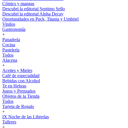
Cómics y mangas
Descubri la editorial Septimo Sello
Descubrí la editorial Alpha Decay
Oportunidades en Puck, Titania y Umbriel
Vinilos
Gastronomía
+
Panadería
Cocina
Pastelería
Todos
Alacena
+
Aceites y Mieles
Café de especialidad
Bebidas con Alcohol
Te en Hebras
Jugos y Prensados
Objetos de la Tienda
Todos
Tarjeta de Regalo
+
IX Noche de las Librerías
Talleres
+