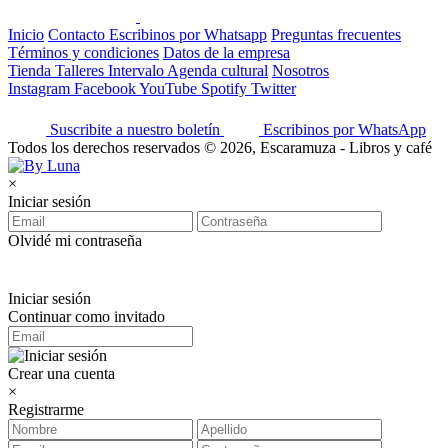
Inicio
Contacto
Escribinos por Whatsapp
Preguntas frecuentes
Términos y condiciones
Datos de la empresa
Tienda
Talleres
Intervalo
Agenda cultural
Nosotros
Instagram
Facebook
YouTube
Spotify
Twitter
Suscribite a nuestro boletín
Escribinos por WhatsApp
Todos los derechos reservados © 2026, Escaramuza - Libros y café
×
Iniciar sesión
Olvidé mi contraseña
Iniciar sesión
Continuar como invitado
Crear una cuenta
×
Registrarme