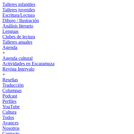
Talleres infantiles
Talleres juveniles
Escritura/Lectura
Dibujo / Ilustración
Análisis literario
Lenguas
Clubes de lectura
Talleres anuales
Agenda
+
Agenda cultural
Actividades en Escaramuza
Revista Intervalo
+
Reseñas
Traducción
Columnas
Podcast
Perfiles
YouTube
Cultura
Todos
Avances
Nosotros
Contacto