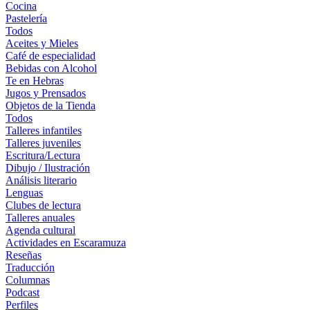
Cocina
Pastelería
Todos
Aceites y Mieles
Café de especialidad
Bebidas con Alcohol
Te en Hebras
Jugos y Prensados
Objetos de la Tienda
Todos
Talleres infantiles
Talleres juveniles
Escritura/Lectura
Dibujo / Ilustración
Análisis literario
Lenguas
Clubes de lectura
Talleres anuales
Agenda cultural
Actividades en Escaramuza
Reseñas
Traducción
Columnas
Podcast
Perfiles