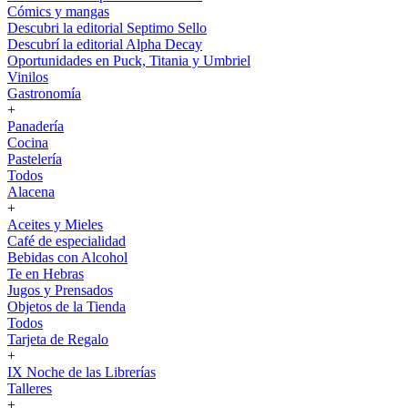
Cómics y mangas
Descubri la editorial Septimo Sello
Descubrí la editorial Alpha Decay
Oportunidades en Puck, Titania y Umbriel
Vinilos
Gastronomía
+
Panadería
Cocina
Pastelería
Todos
Alacena
+
Aceites y Mieles
Café de especialidad
Bebidas con Alcohol
Te en Hebras
Jugos y Prensados
Objetos de la Tienda
Todos
Tarjeta de Regalo
+
IX Noche de las Librerías
Talleres
+