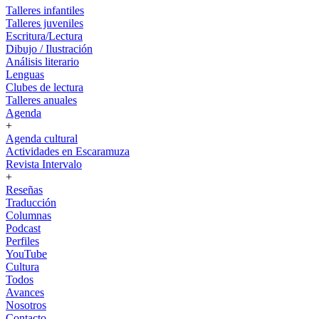
Talleres infantiles
Talleres juveniles
Escritura/Lectura
Dibujo / Ilustración
Análisis literario
Lenguas
Clubes de lectura
Talleres anuales
Agenda
+
Agenda cultural
Actividades en Escaramuza
Revista Intervalo
+
Reseñas
Traducción
Columnas
Podcast
Perfiles
YouTube
Cultura
Todos
Avances
Nosotros
Contacto