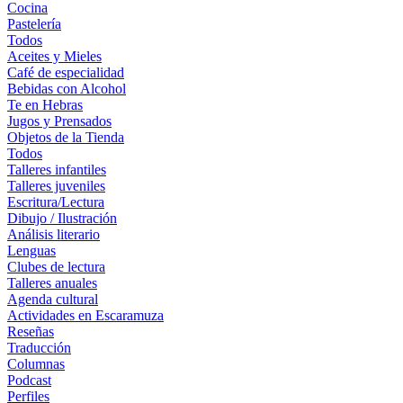
Cocina
Pastelería
Todos
Aceites y Mieles
Café de especialidad
Bebidas con Alcohol
Te en Hebras
Jugos y Prensados
Objetos de la Tienda
Todos
Talleres infantiles
Talleres juveniles
Escritura/Lectura
Dibujo / Ilustración
Análisis literario
Lenguas
Clubes de lectura
Talleres anuales
Agenda cultural
Actividades en Escaramuza
Reseñas
Traducción
Columnas
Podcast
Perfiles