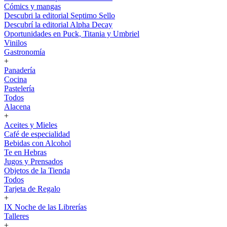
Cómics y mangas
Descubri la editorial Septimo Sello
Descubrí la editorial Alpha Decay
Oportunidades en Puck, Titania y Umbriel
Vinilos
Gastronomía
+
Panadería
Cocina
Pastelería
Todos
Alacena
+
Aceites y Mieles
Café de especialidad
Bebidas con Alcohol
Te en Hebras
Jugos y Prensados
Objetos de la Tienda
Todos
Tarjeta de Regalo
+
IX Noche de las Librerías
Talleres
+