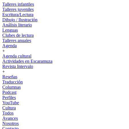
Talleres infantiles
Talleres juveniles
Escritura/Lectura
Dibujo / Ilustración
Análisis literario
Lenguas
Clubes de lectura
Talleres anuales
Agenda
+
Agenda cultural
Actividades en Escaramuza
Revista Intervalo
+
Reseñas
Traducción
Columnas
Podcast
Perfiles
YouTube
Cultura
Todos
Avances
Nosotros
Contacto