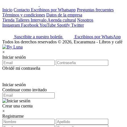
Inicio
Contacto
Escribinos por Whatsapp
Preguntas frecuentes
Términos y condiciones
Datos de la empresa
Tienda
Talleres
Intervalo
Agenda cultural
Nosotros
Instagram
Facebook
YouTube
Spotify
Twitter
Suscribite a nuestro boletín
Escribinos por WhatsApp
Todos los derechos reservados © 2026, Escaramuza - Libros y café
×
Iniciar sesión
Olvidé mi contraseña
Iniciar sesión
Continuar como invitado
Crear una cuenta
×
Registrarme