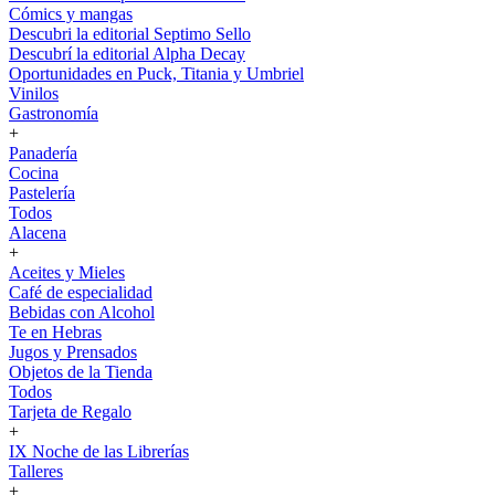
Cómics y mangas
Descubri la editorial Septimo Sello
Descubrí la editorial Alpha Decay
Oportunidades en Puck, Titania y Umbriel
Vinilos
Gastronomía
+
Panadería
Cocina
Pastelería
Todos
Alacena
+
Aceites y Mieles
Café de especialidad
Bebidas con Alcohol
Te en Hebras
Jugos y Prensados
Objetos de la Tienda
Todos
Tarjeta de Regalo
+
IX Noche de las Librerías
Talleres
+