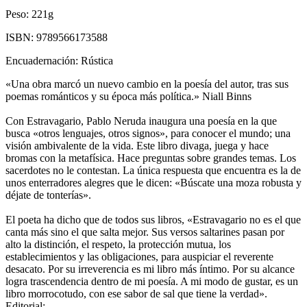
Peso:
221g
ISBN:
9789566173588
Encuadernación:
Rústica
«Una obra marcó un nuevo cambio en la poesía del autor, tras sus
poemas románticos y su época más política.» Niall Binns
Con Estravagario, Pablo Neruda inaugura una poesía en la que
busca «otros lenguajes, otros signos», para conocer el mundo; una
visión ambivalente de la vida. Este libro divaga, juega y hace
bromas con la metafísica. Hace preguntas sobre grandes temas. Los
sacerdotes no le contestan. La única respuesta que encuentra es la de
unos enterradores alegres que le dicen: «Búscate una moza robusta y
déjate de tonterías».
El poeta ha dicho que de todos sus libros, «Estravagario no es el que
canta más sino el que salta mejor. Sus versos saltarines pasan por
alto la distinción, el respeto, la protección mutua, los
establecimientos y las obligaciones, para auspiciar el reverente
desacato. Por su irreverencia es mi libro más íntimo. Por su alcance
logra trascendencia dentro de mi poesía. A mi modo de gustar, es un
libro morrocotudo, con ese sabor de sal que tiene la verdad».
Editorial: