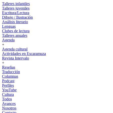
Talleres infantiles
Talleres juveniles
Escritura/Lectura
Dibujo / Ilustración
Análisis literario
Lenguas
Clubes de lectura
Talleres anuales
Agenda
+
Agenda cultural
Actividades en Escaramuza
Revista Intervalo
+
Reseñas
Traducción
Columnas
Podcast
Perfiles
YouTube
Cultura
Todos
Avances
Nosotros
Contacto