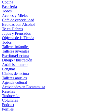
Cocina
Pastelería
Todos
Aceites y Mieles
Café de especialidad
Bebidas con Alcohol
Te en Hebras
Jugos y Prensados
Objetos de la Tienda
Todos
Talleres infantiles
Talleres juveniles
Escritura/Lectura
Dibujo / Ilustración
Análisis literario
Lenguas
Clubes de lectura
Talleres anuales
Agenda cultural
Actividades en Escaramuza
Reseñas
Traducción
Columnas
Podcast
Perfiles