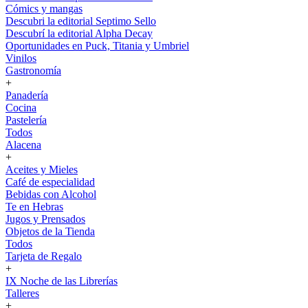
Cómics y mangas
Descubri la editorial Septimo Sello
Descubrí la editorial Alpha Decay
Oportunidades en Puck, Titania y Umbriel
Vinilos
Gastronomía
+
Panadería
Cocina
Pastelería
Todos
Alacena
+
Aceites y Mieles
Café de especialidad
Bebidas con Alcohol
Te en Hebras
Jugos y Prensados
Objetos de la Tienda
Todos
Tarjeta de Regalo
+
IX Noche de las Librerías
Talleres
+