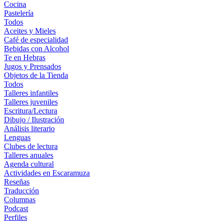
Cocina
Pastelería
Todos
Aceites y Mieles
Café de especialidad
Bebidas con Alcohol
Te en Hebras
Jugos y Prensados
Objetos de la Tienda
Todos
Talleres infantiles
Talleres juveniles
Escritura/Lectura
Dibujo / Ilustración
Análisis literario
Lenguas
Clubes de lectura
Talleres anuales
Agenda cultural
Actividades en Escaramuza
Reseñas
Traducción
Columnas
Podcast
Perfiles