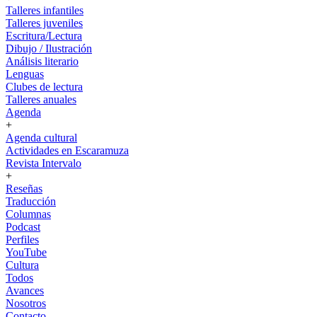
Talleres infantiles
Talleres juveniles
Escritura/Lectura
Dibujo / Ilustración
Análisis literario
Lenguas
Clubes de lectura
Talleres anuales
Agenda
+
Agenda cultural
Actividades en Escaramuza
Revista Intervalo
+
Reseñas
Traducción
Columnas
Podcast
Perfiles
YouTube
Cultura
Todos
Avances
Nosotros
Contacto