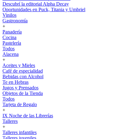
Descubrí la editorial Alpha Decay
Oportunidades en Puck, Titania y Umbriel
Vinilos
Gastronomía
+
Panadería
Cocina
Pastelería
Todos
Alacena
+
Aceites y Mieles
Café de especialidad
Bebidas con Alcohol
Te en Hebras
Jugos y Prensados
Objetos de la Tienda
Todos
Tarjeta de Regalo
+
IX Noche de las Librerías
Talleres
+
Talleres infantiles
Talleres juveniles