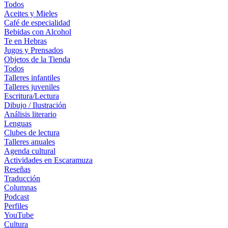
Todos
Aceites y Mieles
Café de especialidad
Bebidas con Alcohol
Te en Hebras
Jugos y Prensados
Objetos de la Tienda
Todos
Talleres infantiles
Talleres juveniles
Escritura/Lectura
Dibujo / Ilustración
Análisis literario
Lenguas
Clubes de lectura
Talleres anuales
Agenda cultural
Actividades en Escaramuza
Reseñas
Traducción
Columnas
Podcast
Perfiles
YouTube
Cultura