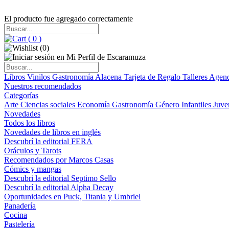
El producto fue agregado correctamente
(
0
)
(
0
)
Libros
Vinilos
Gastronomía
Alacena
Tarjeta de Regalo
Talleres
Agen
Nuestros recomendados
Categorías
Arte
Ciencias sociales
Economía
Gastronomía
Género
Infantiles
Juve
Novedades
Todos los libros
Novedades de libros en inglés
Descubrí la editorial FERA
Oráculos y Tarots
Recomendados por Marcos Casas
Cómics y mangas
Descubri la editorial Septimo Sello
Descubrí la editorial Alpha Decay
Oportunidades en Puck, Titania y Umbriel
Panadería
Cocina
Pastelería