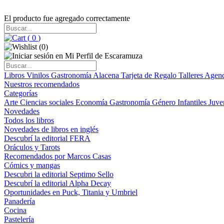
El producto fue agregado correctamente
(
0
)
(
0
)
Libros
Vinilos
Gastronomía
Alacena
Tarjeta de Regalo
Talleres
Agen
Nuestros recomendados
Categorías
Arte
Ciencias sociales
Economía
Gastronomía
Género
Infantiles
Juve
Novedades
Todos los libros
Novedades de libros en inglés
Descubrí la editorial FERA
Oráculos y Tarots
Recomendados por Marcos Casas
Cómics y mangas
Descubri la editorial Septimo Sello
Descubrí la editorial Alpha Decay
Oportunidades en Puck, Titania y Umbriel
Panadería
Cocina
Pastelería