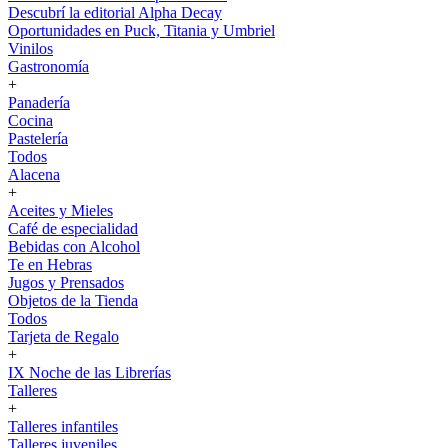
Descubrí la editorial Alpha Decay
Oportunidades en Puck, Titania y Umbriel
Vinilos
Gastronomía
+
Panadería
Cocina
Pastelería
Todos
Alacena
+
Aceites y Mieles
Café de especialidad
Bebidas con Alcohol
Te en Hebras
Jugos y Prensados
Objetos de la Tienda
Todos
Tarjeta de Regalo
+
IX Noche de las Librerías
Talleres
+
Talleres infantiles
Talleres juveniles