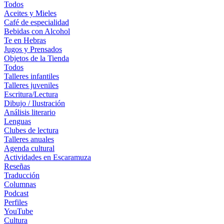
Todos
Aceites y Mieles
Café de especialidad
Bebidas con Alcohol
Te en Hebras
Jugos y Prensados
Objetos de la Tienda
Todos
Talleres infantiles
Talleres juveniles
Escritura/Lectura
Dibujo / Ilustración
Análisis literario
Lenguas
Clubes de lectura
Talleres anuales
Agenda cultural
Actividades en Escaramuza
Reseñas
Traducción
Columnas
Podcast
Perfiles
YouTube
Cultura