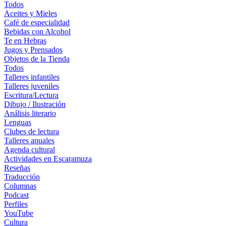
Todos
Aceites y Mieles
Café de especialidad
Bebidas con Alcohol
Te en Hebras
Jugos y Prensados
Objetos de la Tienda
Todos
Talleres infantiles
Talleres juveniles
Escritura/Lectura
Dibujo / Ilustración
Análisis literario
Lenguas
Clubes de lectura
Talleres anuales
Agenda cultural
Actividades en Escaramuza
Reseñas
Traducción
Columnas
Podcast
Perfiles
YouTube
Cultura