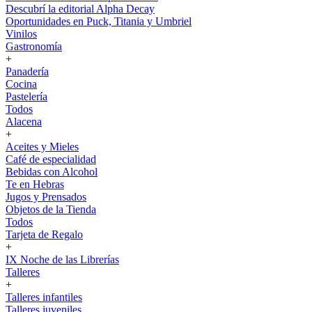
Descubrí la editorial Alpha Decay
Oportunidades en Puck, Titania y Umbriel
Vinilos
Gastronomía
+
Panadería
Cocina
Pastelería
Todos
Alacena
+
Aceites y Mieles
Café de especialidad
Bebidas con Alcohol
Te en Hebras
Jugos y Prensados
Objetos de la Tienda
Todos
Tarjeta de Regalo
+
IX Noche de las Librerías
Talleres
+
Talleres infantiles
Talleres juveniles