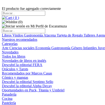
El producto fue agregado correctamente
(
0
)
(
0
)
Libros
Vinilos
Gastronomía
Alacena
Tarjeta de Regalo
Talleres
Agen
Nuestros recomendados
Categorías
Arte
Ciencias sociales
Economía
Gastronomía
Género
Infantiles
Juve
Novedades
Todos los libros
Novedades de libros en inglés
Descubrí la editorial FERA
Oráculos y Tarots
Recomendados por Marcos Casas
Cómics y mangas
Descubri la editorial Septimo Sello
Descubrí la editorial Alpha Decay
Oportunidades en Puck, Titania y Umbriel
Panadería
Cocina
Pastelería