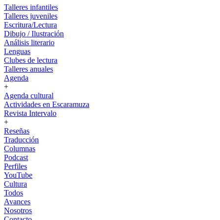
Talleres infantiles
Talleres juveniles
Escritura/Lectura
Dibujo / Ilustración
Análisis literario
Lenguas
Clubes de lectura
Talleres anuales
Agenda
+
Agenda cultural
Actividades en Escaramuza
Revista Intervalo
+
Reseñas
Traducción
Columnas
Podcast
Perfiles
YouTube
Cultura
Todos
Avances
Nosotros
Contacto