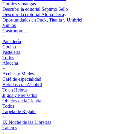
Cómics y mangas
Descubri la editorial Septimo Sello
Descubrí la editorial Alpha Decay
Oportunidades en Puck, Titania y Umbriel
Vinilos
Gastronomía
+
Panadería
Cocina
Pastelería
Todos
Alacena
+
Aceites y Mieles
Café de especialidad
Bebidas con Alcohol
Te en Hebras
Jugos y Prensados
Objetos de la Tienda
Todos
Tarjeta de Regalo
+
IX Noche de las Librerías
Talleres
+