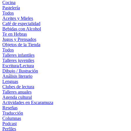
Cocina
Pastelería
Todos
Aceites y Mieles
Café de especialidad
Bebidas con Alcohol
Te en Hebras
Jugos y Prensados
Objetos de la Tienda
Todos
Talleres infantiles
Talleres juveniles
Escritura/Lectura
Dibujo / Ilustración
Análisis literario
Lenguas
Clubes de lectura
Talleres anuales
Agenda cultural
Actividades en Escaramuza
Reseñas
Traducción
Columnas
Podcast
Perfiles