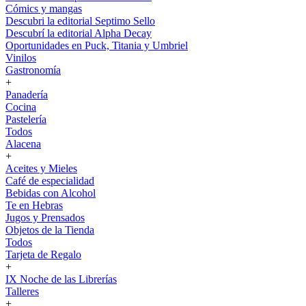
Cómics y mangas
Descubri la editorial Septimo Sello
Descubrí la editorial Alpha Decay
Oportunidades en Puck, Titania y Umbriel
Vinilos
Gastronomía
+
Panadería
Cocina
Pastelería
Todos
Alacena
+
Aceites y Mieles
Café de especialidad
Bebidas con Alcohol
Te en Hebras
Jugos y Prensados
Objetos de la Tienda
Todos
Tarjeta de Regalo
+
IX Noche de las Librerías
Talleres
+