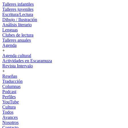
Talleres infantiles
Talleres juveniles
Escritura/Lectura
Dibujo / Ilustración
Análisis literario
Lenguas
Clubes de lectura
Talleres anuales
Agenda
+
Agenda cultural
Actividades en Escaramuza
Revista Intervalo
+
Reseñas
Traducción
Columnas
Podcast
Perfiles
YouTube
Cultura
Todos
Avances
Nosotros
Contacto