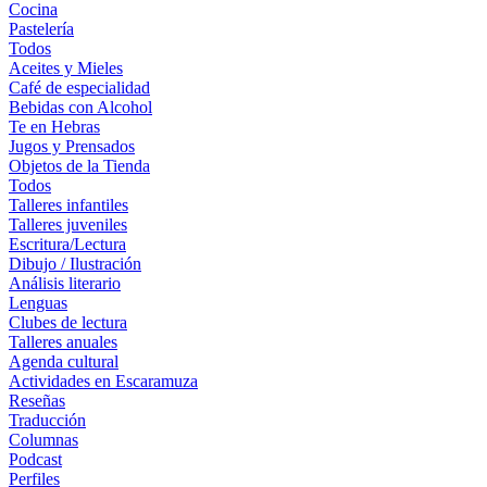
Cocina
Pastelería
Todos
Aceites y Mieles
Café de especialidad
Bebidas con Alcohol
Te en Hebras
Jugos y Prensados
Objetos de la Tienda
Todos
Talleres infantiles
Talleres juveniles
Escritura/Lectura
Dibujo / Ilustración
Análisis literario
Lenguas
Clubes de lectura
Talleres anuales
Agenda cultural
Actividades en Escaramuza
Reseñas
Traducción
Columnas
Podcast
Perfiles