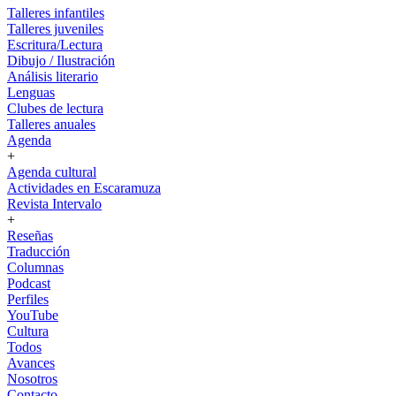
Talleres infantiles
Talleres juveniles
Escritura/Lectura
Dibujo / Ilustración
Análisis literario
Lenguas
Clubes de lectura
Talleres anuales
Agenda
+
Agenda cultural
Actividades en Escaramuza
Revista Intervalo
+
Reseñas
Traducción
Columnas
Podcast
Perfiles
YouTube
Cultura
Todos
Avances
Nosotros
Contacto