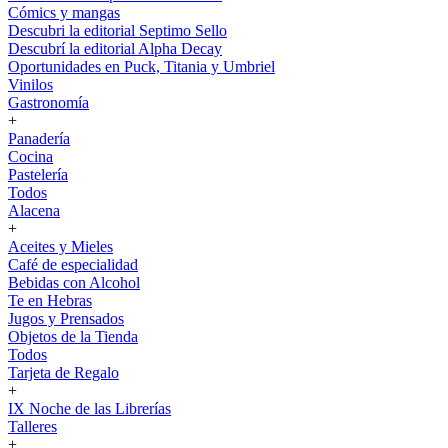
Cómics y mangas
Descubri la editorial Septimo Sello
Descubrí la editorial Alpha Decay
Oportunidades en Puck, Titania y Umbriel
Vinilos
Gastronomía
+
Panadería
Cocina
Pastelería
Todos
Alacena
+
Aceites y Mieles
Café de especialidad
Bebidas con Alcohol
Te en Hebras
Jugos y Prensados
Objetos de la Tienda
Todos
Tarjeta de Regalo
+
IX Noche de las Librerías
Talleres
+