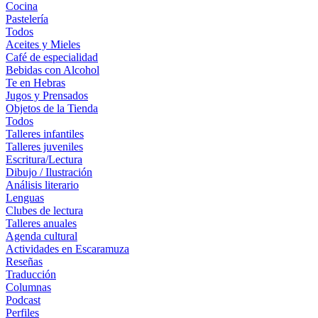
Cocina
Pastelería
Todos
Aceites y Mieles
Café de especialidad
Bebidas con Alcohol
Te en Hebras
Jugos y Prensados
Objetos de la Tienda
Todos
Talleres infantiles
Talleres juveniles
Escritura/Lectura
Dibujo / Ilustración
Análisis literario
Lenguas
Clubes de lectura
Talleres anuales
Agenda cultural
Actividades en Escaramuza
Reseñas
Traducción
Columnas
Podcast
Perfiles