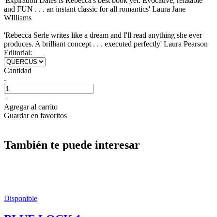
'Expiration Dates is Rebecca's best book yet. Evocative, relatable
and FUN . . . an instant classic for all romantics' Laura Jane
WIlliams
'Rebecca Serle writes like a dream and I'll read anything she ever
produces. A brilliant concept . . . executed perfectly' Laura Pearson
Editorial:
Cantidad
-
+
Agregar al carrito
Guardar en favoritos
También te puede interesar
Disponible