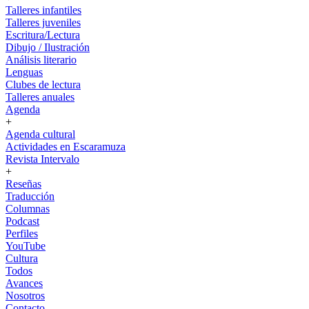
Talleres infantiles
Talleres juveniles
Escritura/Lectura
Dibujo / Ilustración
Análisis literario
Lenguas
Clubes de lectura
Talleres anuales
Agenda
+
Agenda cultural
Actividades en Escaramuza
Revista Intervalo
+
Reseñas
Traducción
Columnas
Podcast
Perfiles
YouTube
Cultura
Todos
Avances
Nosotros
Contacto