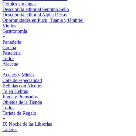
Cómics y mangas
Descubri la editorial Septimo Sello
Descubrí la editorial Alpha Decay
Oportunidades en Puck, Titania y Umbriel
Vinilos
Gastronomía
+
Panadería
Cocina
Pastelería
Todos
Alacena
+
Aceites y Mieles
Café de especialidad
Bebidas con Alcohol
Te en Hebras
Jugos y Prensados
Objetos de la Tienda
Todos
Tarjeta de Regalo
+
IX Noche de las Librerías
Talleres
+