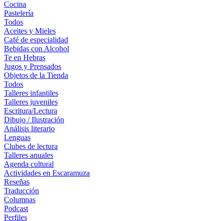
Cocina
Pastelería
Todos
Aceites y Mieles
Café de especialidad
Bebidas con Alcohol
Te en Hebras
Jugos y Prensados
Objetos de la Tienda
Todos
Talleres infantiles
Talleres juveniles
Escritura/Lectura
Dibujo / Ilustración
Análisis literario
Lenguas
Clubes de lectura
Talleres anuales
Agenda cultural
Actividades en Escaramuza
Reseñas
Traducción
Columnas
Podcast
Perfiles