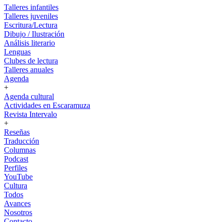
Talleres infantiles
Talleres juveniles
Escritura/Lectura
Dibujo / Ilustración
Análisis literario
Lenguas
Clubes de lectura
Talleres anuales
Agenda
+
Agenda cultural
Actividades en Escaramuza
Revista Intervalo
+
Reseñas
Traducción
Columnas
Podcast
Perfiles
YouTube
Cultura
Todos
Avances
Nosotros
Contacto