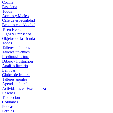
Cocina
Pastelería
Todos
Aceites y Mieles
Café de especialidad
Bebidas con Alcohol
Te en Hebras
Jugos y Prensados
Objetos de la Tienda
Todos
Talleres infantiles
Talleres juveniles
Escritura/Lectura
Dibujo / Ilustración
Análisis literario
Lenguas
Clubes de lectura
Talleres anuales
Agenda cultural
Actividades en Escaramuza
Reseñas
Traducción
Columnas
Podcast
Perfiles