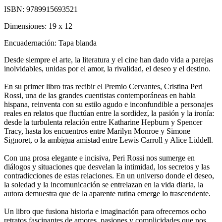
ISBN:
9789915693521
Dimensiones:
19 x 12
Encuadernación:
Tapa blanda
Desde siempre el arte, la literatura y el cine han dado vida a parejas
inolvidables, unidas por el amor, la rivalidad, el deseo y el destino.
En su primer libro tras recibir el Premio Cervantes, Cristina Peri
Rossi, una de las grandes cuentistas contemporáneas en habla
hispana, reinventa con su estilo agudo e inconfundible a personajes
reales en relatos que fluctúan entre la sordidez, la pasión y la ironía:
desde la turbulenta relación entre Katharine Hepburn y Spencer
Tracy, hasta los encuentros entre Marilyn Monroe y Simone
Signoret, o la ambigua amistad entre Lewis Carroll y Alice Liddell.
Con una prosa elegante e incisiva, Peri Rossi nos sumerge en
diálogos y situaciones que desvelan la intimidad, los secretos y las
contradicciones de estas relaciones. En un universo donde el deseo,
la soledad y la incomunicación se entrelazan en la vida diaria, la
autora demuestra que de la aparente rutina emerge lo trascendente.
Un libro que fusiona historia e imaginación para ofrecernos ocho
retratos fascinantes de amores, pasiones y complicidades que nos