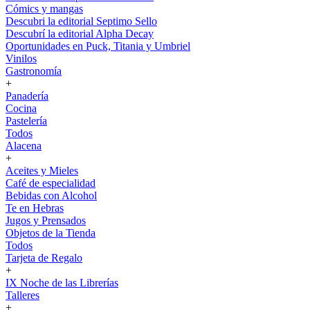
Cómics y mangas
Descubri la editorial Septimo Sello
Descubrí la editorial Alpha Decay
Oportunidades en Puck, Titania y Umbriel
Vinilos
Gastronomía
+
Panadería
Cocina
Pastelería
Todos
Alacena
+
Aceites y Mieles
Café de especialidad
Bebidas con Alcohol
Te en Hebras
Jugos y Prensados
Objetos de la Tienda
Todos
Tarjeta de Regalo
+
IX Noche de las Librerías
Talleres
+