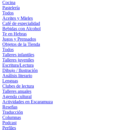
Cocina
Pastelería
Todos
Aceites y Mieles
Café de especialidad
Bebidas con Alcohol
Te en Hebras
Jugos y Prensados
Objetos de la Tienda
Todos
Talleres infantiles
Talleres juveniles
Escritura/Lectura
Dibujo / Ilustración
Análisis literario
Lenguas
Clubes de lectura
Talleres anuales
Agenda cultural
Actividades en Escaramuza
Reseñas
Traducción
Columnas
Podcast
Perfiles