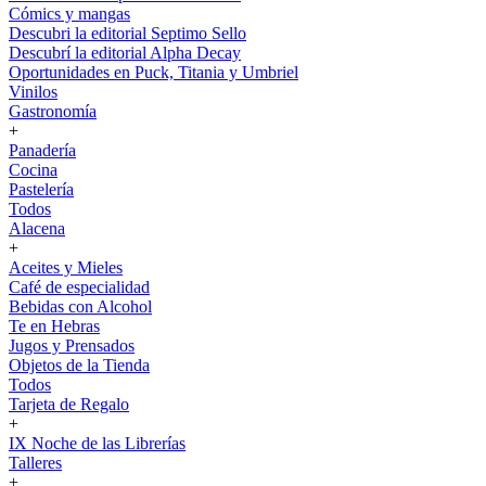
Cómics y mangas
Descubri la editorial Septimo Sello
Descubrí la editorial Alpha Decay
Oportunidades en Puck, Titania y Umbriel
Vinilos
Gastronomía
+
Panadería
Cocina
Pastelería
Todos
Alacena
+
Aceites y Mieles
Café de especialidad
Bebidas con Alcohol
Te en Hebras
Jugos y Prensados
Objetos de la Tienda
Todos
Tarjeta de Regalo
+
IX Noche de las Librerías
Talleres
+