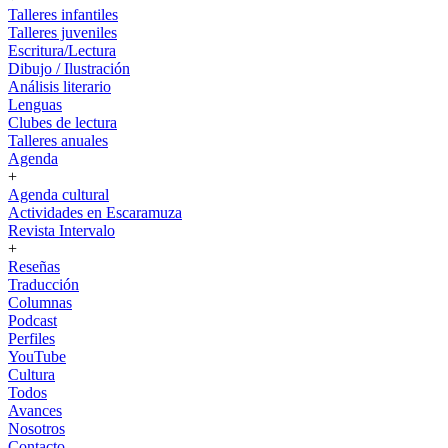
Talleres infantiles
Talleres juveniles
Escritura/Lectura
Dibujo / Ilustración
Análisis literario
Lenguas
Clubes de lectura
Talleres anuales
Agenda
+
Agenda cultural
Actividades en Escaramuza
Revista Intervalo
+
Reseñas
Traducción
Columnas
Podcast
Perfiles
YouTube
Cultura
Todos
Avances
Nosotros
Contacto