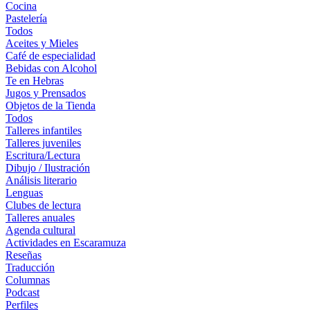
Cocina
Pastelería
Todos
Aceites y Mieles
Café de especialidad
Bebidas con Alcohol
Te en Hebras
Jugos y Prensados
Objetos de la Tienda
Todos
Talleres infantiles
Talleres juveniles
Escritura/Lectura
Dibujo / Ilustración
Análisis literario
Lenguas
Clubes de lectura
Talleres anuales
Agenda cultural
Actividades en Escaramuza
Reseñas
Traducción
Columnas
Podcast
Perfiles