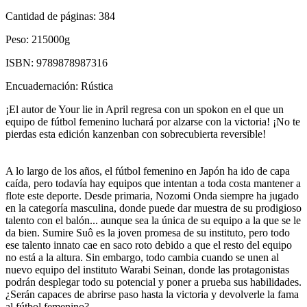
Cantidad de páginas:
384
Peso:
215000g
ISBN:
9789878987316
Encuadernación:
Rústica
¡El autor de Your lie in April regresa con un spokon en el que un
equipo de fútbol femenino luchará por alzarse con la victoria! ¡No te
pierdas esta edición kanzenban con sobrecubierta reversible!
A lo largo de los años, el fútbol femenino en Japón ha ido de capa
caída, pero todavía hay equipos que intentan a toda costa mantener a
flote este deporte. Desde primaria, Nozomi Onda siempre ha jugado
en la categoría masculina, donde puede dar muestra de su prodigioso
talento con el balón... aunque sea la única de su equipo a la que se le
da bien. Sumire Suô es la joven promesa de su instituto, pero todo
ese talento innato cae en saco roto debido a que el resto del equipo
no está a la altura. Sin embargo, todo cambia cuando se unen al
nuevo equipo del instituto Warabi Seinan, donde las protagonistas
podrán desplegar todo su potencial y poner a prueba sus habilidades.
¿Serán capaces de abrirse paso hasta la victoria y devolverle la fama
al fútbol femenino?