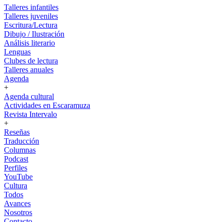
Talleres infantiles
Talleres juveniles
Escritura/Lectura
Dibujo / Ilustración
Análisis literario
Lenguas
Clubes de lectura
Talleres anuales
Agenda
+
Agenda cultural
Actividades en Escaramuza
Revista Intervalo
+
Reseñas
Traducción
Columnas
Podcast
Perfiles
YouTube
Cultura
Todos
Avances
Nosotros
Contacto