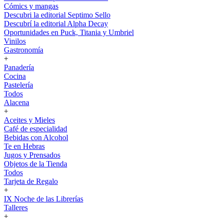
Cómics y mangas
Descubri la editorial Septimo Sello
Descubrí la editorial Alpha Decay
Oportunidades en Puck, Titania y Umbriel
Vinilos
Gastronomía
+
Panadería
Cocina
Pastelería
Todos
Alacena
+
Aceites y Mieles
Café de especialidad
Bebidas con Alcohol
Te en Hebras
Jugos y Prensados
Objetos de la Tienda
Todos
Tarjeta de Regalo
+
IX Noche de las Librerías
Talleres
+