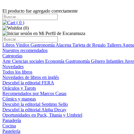
El producto fue agregado correctamente
(
0
)
(
0
)
Libros
Vinilos
Gastronomía
Alacena
Tarjeta de Regalo
Talleres
Agen
Nuestros recomendados
Categorías
Arte
Ciencias sociales
Economía
Gastronomía
Género
Infantiles
Juve
Novedades
Todos los libros
Novedades de libros en inglés
Descubrí la editorial FERA
Oráculos y Tarots
Recomendados por Marcos Casas
Cómics y mangas
Descubri la editorial Septimo Sello
Descubrí la editorial Alpha Decay
Oportunidades en Puck, Titania y Umbriel
Panadería
Cocina
Pastelería