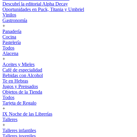
Descubrí la editorial Alpha Decay
Oportunidades en Puck, Titania y Umbriel
Vinilos
Gastronomía
+
Panadería
Cocina
Pastelería
Todos
Alacena
+
Aceites y Mieles
Café de especialidad
Bebidas con Alcohol
Te en Hebras
Jugos y Prensados
Objetos de la Tienda
Todos
Tarjeta de Regalo
+
IX Noche de las Librerías
Talleres
+
Talleres infantiles
Talleres juveniles