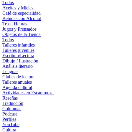
Todos
Aceites y Mieles
Café de especialidad
Bebidas con Alcohol
Te en Hebras
Jugos y Prensados
Objetos de la Tienda
Todos
Talleres infantiles
Talleres juveniles
Escritura/Lectura
Dibujo / Ilustración
Análisis literario
Lenguas
Clubes de lectura
Talleres anuales
Agenda cultural
Actividades en Escaramuza
Reseñas
Traducción
Columnas
Podcast
Perfiles
YouTube
Cultura